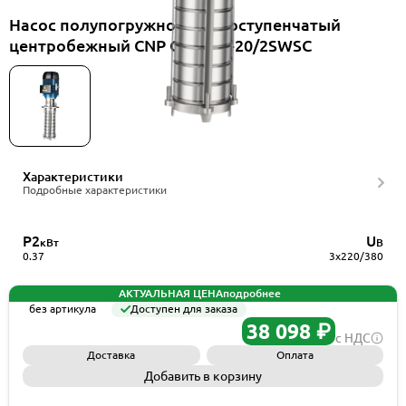
Насос полупогружной многоступенчатый
центробежный CNP CDLKF3-20/2SWSC
Характеристики
Подробные характеристики
P2
U
кВт
В
0.37
3x220/380
АКТУАЛЬНАЯ ЦЕНА
подробнее
без артикула
Доступен для заказа
38 098 ₽
с НДС
Доставка
Оплата
Добавить в корзину
Запросить КП