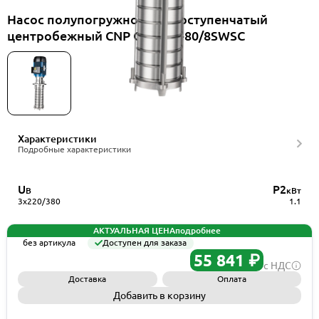
Насос полупогружной многоступенчатый
центробежный CNP CDLKF2-80/8SWSC
Характеристики
Подробные характеристики
U
P2
В
кВт
3x220/380
1.1
АКТУАЛЬНАЯ ЦЕНА
подробнее
без артикула
Доступен для заказа
55 841 ₽
с НДС
Доставка
Оплата
Добавить в корзину
Запросить КП