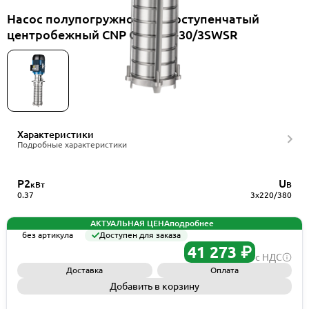
Насос полупогружной многоступенчатый
центробежный CNP CDLKF2-30/3SWSR
Характеристики
Подробные характеристики
P2
U
кВт
В
0.37
3x220/380
АКТУАЛЬНАЯ ЦЕНА
подробнее
без артикула
Доступен для заказа
41 273 ₽
с НДС
Доставка
Оплата
Добавить в корзину
Запросить КП