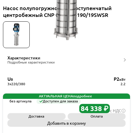
Насос полупогружной многоступенчатый
центробежный CNP CDLKF2-190/19SWSR
Характеристики
Подробные характеристики
U
P2
В
кВт
3x220/380
2.2
АКТУАЛЬНАЯ ЦЕНА
подробнее
без артикула
Доступен для заказа
84 338 ₽
с НДС
Доставка
Оплата
Добавить в корзину
Запросить КП