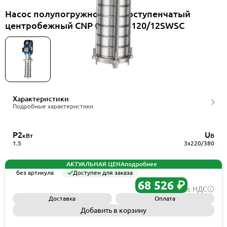
Насос полупогружной многоступенчатый
центробежный CNP CDLKF2-120/12SWSC
Характеристики
Подробные характеристики
P2
U
кВт
В
1.5
3x220/380
АКТУАЛЬНАЯ ЦЕНА
подробнее
без артикула
Доступен для заказа
68 526 ₽
с НДС
Доставка
Оплата
Добавить в корзину
Запросить КП