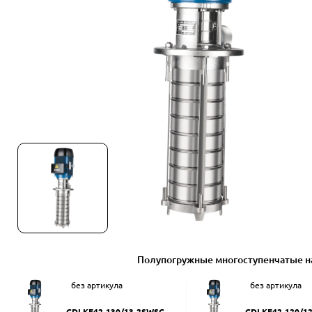
Полупогружные многоступенчатые н
без артикула
без артикула
CDLKF42-130/13-2SWSC
CDLKF42-120/1