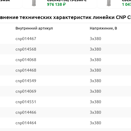
976 138 ₽
1 04
внение технических характеристик линейки CNP 
Внутренний артикул
Напряжение, В
cnp014467
3x380
cnp014568
3x380
cnp014068
3x380
cnp014468
3x380
cnp014549
3x380
cnp014069
3x380
cnp014551
3x380
cnp014466
3x380
cnp014464
3x380