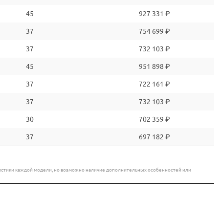
45
927 331 ₽
37
754 699 ₽
37
732 103 ₽
45
951 898 ₽
37
722 161 ₽
37
732 103 ₽
30
702 359 ₽
37
697 182 ₽
еристики каждой модели, но возможно наличие дополнительных особенностей или