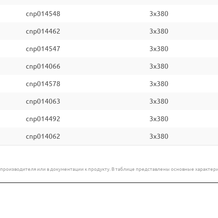
cnp014548
3x380
cnp014462
3x380
cnp014547
3x380
cnp014066
3x380
cnp014578
3x380
cnp014063
3x380
cnp014492
3x380
cnp014062
3x380
е производителя или в документации к продукту. В таблице представлены основные характ