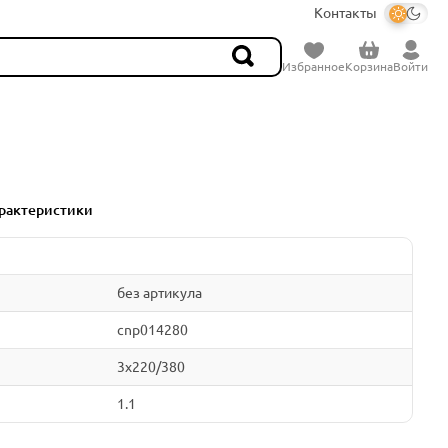
Контакты
Избранное
Корзина
Войти
рактеристики
без артикула
cnp014280
3x220/380
1.1