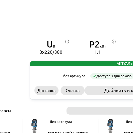
U
P2
В
кВт
3x220/380
1.1
АКТУАЛЬ
без артикула
Доступен для заказа
Добавить в 
Доставка
Оплата
асосы
без артикула
без
2SWSR
CDLK42-130/13-2SWPC
CDLK