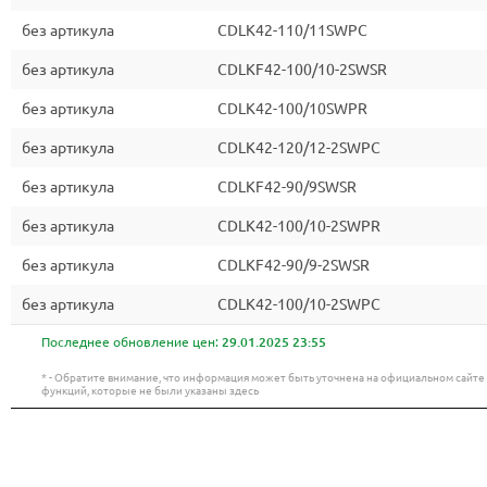
без артикула
CDLK42-110/11SWPC
без артикула
CDLKF42-100/10-2SWSR
без артикула
CDLK42-100/10SWPR
без артикула
CDLK42-120/12-2SWPC
без артикула
CDLKF42-90/9SWSR
без артикула
CDLK42-100/10-2SWPR
без артикула
CDLKF42-90/9-2SWSR
без артикула
CDLK42-100/10-2SWPC
Последнее обновление цен:
29.01.2025 23:55
* - Обратите внимание, что информация может быть уточнена на официальном сайт
функций, которые не были указаны здесь