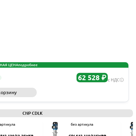
НАЯ ЦЕНА
подробнее
62 528 ₽
с НДС
корзину
Запросить КП
CNP CDLK
 артикула
без артикула
F42-130/13-2SWSR
CDLK42-110/11SWPR