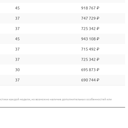
45
918 767 ₽
37
747 729 ₽
37
725 342 ₽
45
943 108 ₽
37
715 492 ₽
37
725 342 ₽
30
695 873 ₽
37
690 744 ₽
еристики каждой модели, но возможно наличие дополнительных особенностей или