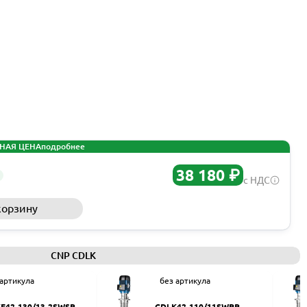
НАЯ ЦЕНА
подробнее
38 180 ₽
с НДС
корзину
Запросить КП
CNP CDLK
 артикула
без артикула
F42-130/13-2SWSR
CDLK42-110/11SWPR