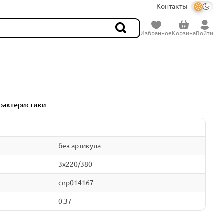
Контакты
Избранное
Корзина
Войти
рактеристики
без артикула
3x220/380
cnp014167
0.37