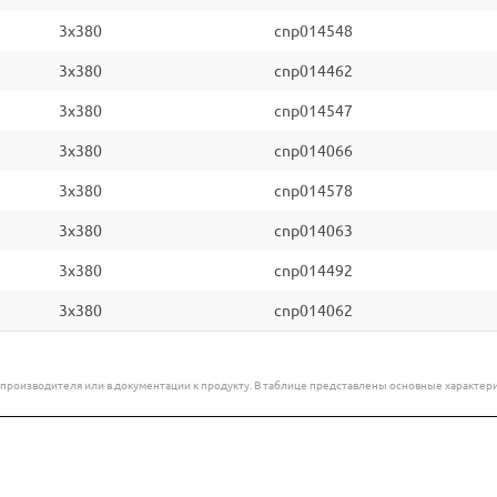
3x380
cnp014548
3x380
cnp014462
3x380
cnp014547
3x380
cnp014066
3x380
cnp014578
3x380
cnp014063
3x380
cnp014492
3x380
cnp014062
е производителя или в документации к продукту. В таблице представлены основные характ