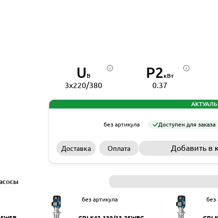
U
P2
В
кВт
3x220/380
0.37
АКТУАЛЬ
без артикула
Доступен для заказа
Добавить в 
Доставка
Оплата
асосы
без артикула
без
2SWSR
CDLK42-130/13-2SWPC
CDLK