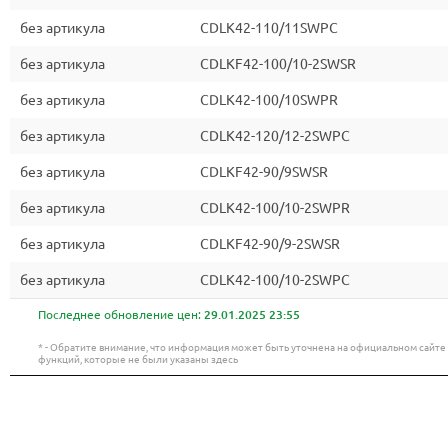
без артикула
CDLK42-110/11SWPC
без артикула
CDLKF42-100/10-2SWSR
без артикула
CDLK42-100/10SWPR
без артикула
CDLK42-120/12-2SWPC
без артикула
CDLKF42-90/9SWSR
без артикула
CDLK42-100/10-2SWPR
без артикула
CDLKF42-90/9-2SWSR
без артикула
CDLK42-100/10-2SWPC
Последнее обновление цен:
29.01.2025 23:55
* - Обратите внимание, что информация может быть уточнена на официальном сайт
функций, которые не были указаны здесь