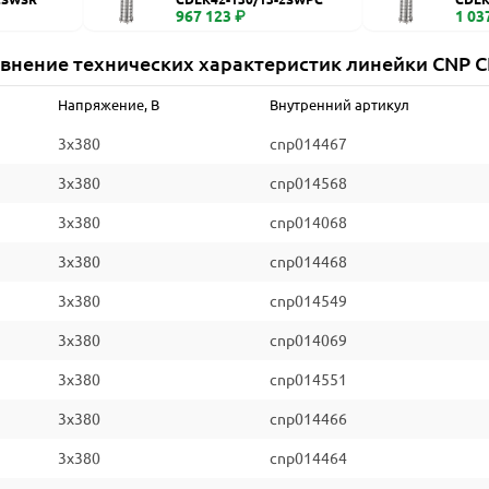
967 123 ₽
1 03
внение технических характеристик линейки CNP 
Напряжение, В
Внутренний артикул
3x380
cnp014467
3x380
cnp014568
3x380
cnp014068
3x380
cnp014468
3x380
cnp014549
3x380
cnp014069
3x380
cnp014551
3x380
cnp014466
3x380
cnp014464