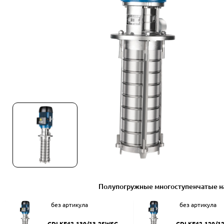
Полупогружные многоступенчатые н
без артикула
без артикула
CDLKF42-130/13-2SWSC
CDLKF42-120/1