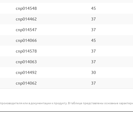
cnp014548
45
cnp014462
37
cnp014547
37
cnp014066
45
cnp014578
37
cnp014063
37
cnp014492
30
cnp014062
37
е производителя или в документации к продукту. В таблице представлены основные характ