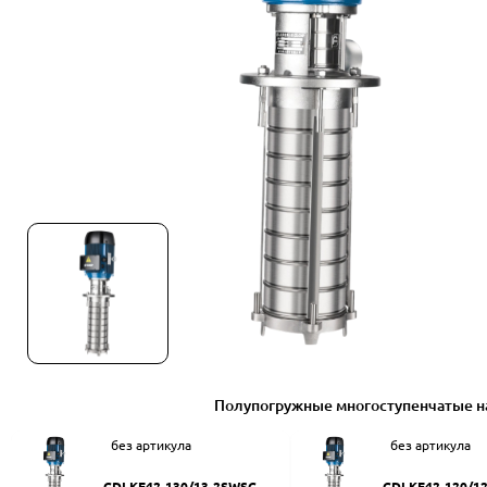
Полупогружные многоступенчатые н
без артикула
без артикула
CDLKF42-130/13-2SWSC
CDLKF42-120/1