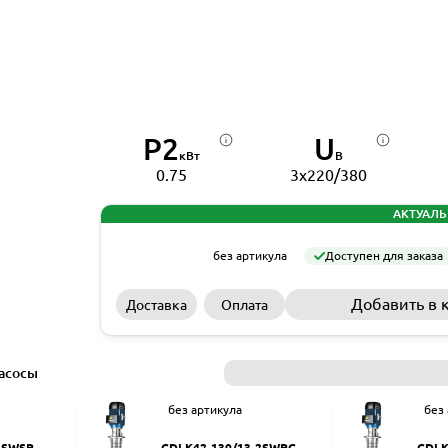
P2
U
кВт
В
0.75
3x220/380
АКТУАЛЬ
без артикула
Доступен для заказа
Добавить в 
Доставка
Оплата
асосы
без артикула
без
2SWSR
CDLK42-130/13-2SWPC
CDLK