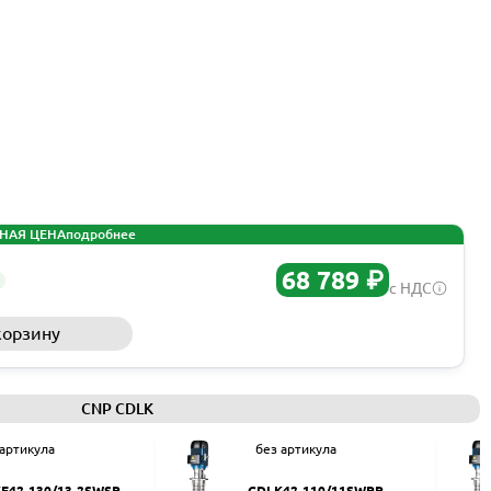
НАЯ ЦЕНА
подробнее
68 789 ₽
с НДС
корзину
Запросить КП
CNP CDLK
 артикула
без артикула
F42-130/13-2SWSR
CDLK42-110/11SWPR