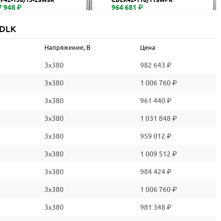
7 948 ₽
964 681 ₽
CDLK
Напряжение, В
Цена
3x380
982 643 ₽
3x380
1 006 760 ₽
3x380
961 440 ₽
3x380
1 031 848 ₽
3x380
959 012 ₽
3x380
1 009 512 ₽
3x380
984 424 ₽
3x380
1 006 760 ₽
3x380
981 348 ₽