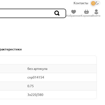
Контакты
Избранное
Корзина
Войти
рактеристики
без артикула
cnp014154
0.75
3x220/380