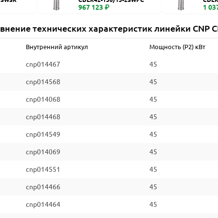
967 123 ₽
1 03
внение технических характеристик линейки CNP 
Внутренний артикул
Мощность (P2) кВт
cnp014467
45
cnp014568
45
cnp014068
45
cnp014468
45
cnp014549
45
cnp014069
45
cnp014551
45
cnp014466
45
cnp014464
45