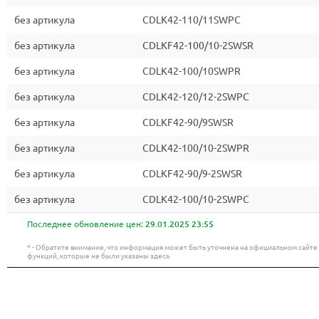
без артикула
CDLK42-110/11SWPC
без артикула
CDLKF42-100/10-2SWSR
без артикула
CDLK42-100/10SWPR
без артикула
CDLK42-120/12-2SWPC
без артикула
CDLKF42-90/9SWSR
без артикула
CDLK42-100/10-2SWPR
без артикула
CDLKF42-90/9-2SWSR
без артикула
CDLK42-100/10-2SWPC
Последнее обновление цен:
29.01.2025 23:55
* - Обратите внимание, что информация может быть уточнена на официальном сайт
функций, которые не были указаны здесь