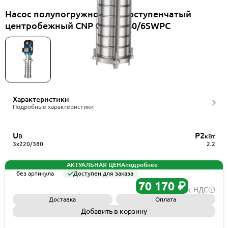
Насос полупогружной многоступенчатый
центробежный CNP CDLK8-60/6SWPC
Характеристики
Подробные характеристики
U
P2
В
кВт
3x220/380
2.2
АКТУАЛЬНАЯ ЦЕНА
подробнее
без артикула
Доступен для заказа
70 170 ₽
с НДС
Доставка
Оплата
Добавить в корзину
Запросить КП