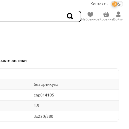
Контакты
Избранное
Корзина
Войти
рактеристики
без артикула
cnp014105
1.5
3x220/380