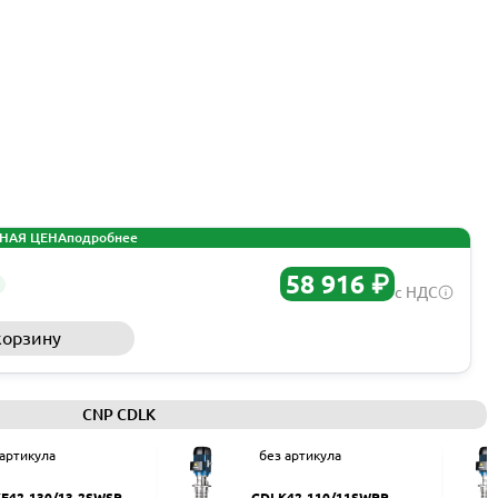
НАЯ ЦЕНА
подробнее
58 916 ₽
с НДС
корзину
Запросить КП
CNP CDLK
 артикула
без артикула
F42-130/13-2SWSR
CDLK42-110/11SWPR