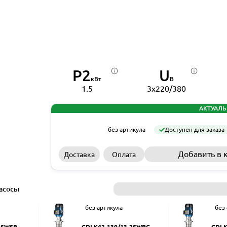
P2
U
кВт
В
1.5
3x220/380
АКТУАЛЬ
без артикула
Доступен для заказа
Добавить в 
Доставка
Оплата
асосы
без артикула
без
2SWSR
CDLK42-130/13-2SWPC
CDLK