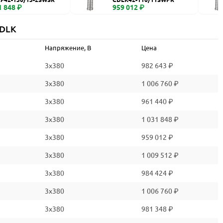
1 848 ₽
959 012 ₽
CDLK
Напряжение, В
Цена
3x380
982 643 ₽
3x380
1 006 760 ₽
3x380
961 440 ₽
3x380
1 031 848 ₽
3x380
959 012 ₽
3x380
1 009 512 ₽
3x380
984 424 ₽
3x380
1 006 760 ₽
3x380
981 348 ₽