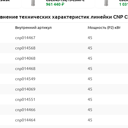
961 440 ₽
1 03
внение технических характеристик линейки CNP 
Внутренний артикул
Мощность (P2) кВт
cnp014467
45
cnp014568
45
cnp014068
45
cnp014468
45
cnp014549
45
cnp014069
45
cnp014551
45
cnp014466
45
cnp014464
45