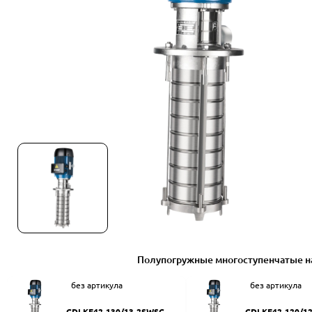
Полупогружные многоступенчатые н
без артикула
без артикула
CDLKF42-130/13-2SWSC
CDLKF42-120/1