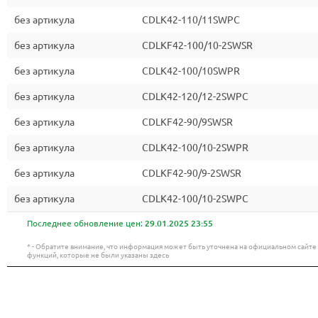
без артикула
CDLK42-110/11SWPC
без артикула
CDLKF42-100/10-2SWSR
без артикула
CDLK42-100/10SWPR
без артикула
CDLK42-120/12-2SWPC
без артикула
CDLKF42-90/9SWSR
без артикула
CDLK42-100/10-2SWPR
без артикула
CDLKF42-90/9-2SWSR
без артикула
CDLK42-100/10-2SWPC
Последнее обновление цен:
29.01.2025 23:55
* - Обратите внимание, что информация может быть уточнена на официальном сайт
функций, которые не были указаны здесь