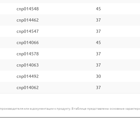
cnp014548
45
cnp014462
37
cnp014547
37
cnp014066
45
cnp014578
37
cnp014063
37
cnp014492
30
cnp014062
37
е производителя или в документации к продукту. В таблице представлены основные характ