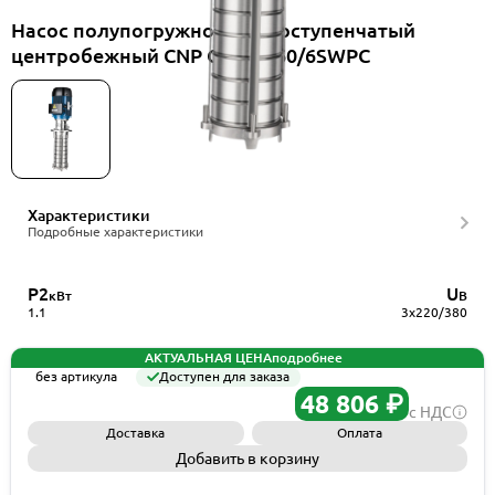
Насос полупогружной многоступенчатый
центробежный CNP CDLK4-60/6SWPC
Характеристики
Подробные характеристики
P2
U
кВт
В
1.1
3x220/380
АКТУАЛЬНАЯ ЦЕНА
подробнее
без артикула
Доступен для заказа
48 806 ₽
с НДС
Доставка
Оплата
Добавить в корзину
Запросить КП