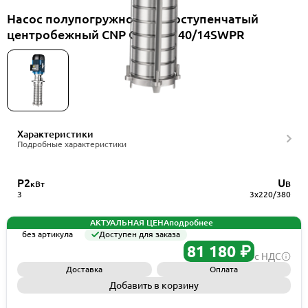
Насос полупогружной многоступенчатый
центробежный CNP CDLK4-140/14SWPR
Характеристики
Подробные характеристики
P2
U
кВт
В
3
3x220/380
АКТУАЛЬНАЯ ЦЕНА
подробнее
без артикула
Доступен для заказа
81 180 ₽
с НДС
Доставка
Оплата
Добавить в корзину
Запросить КП