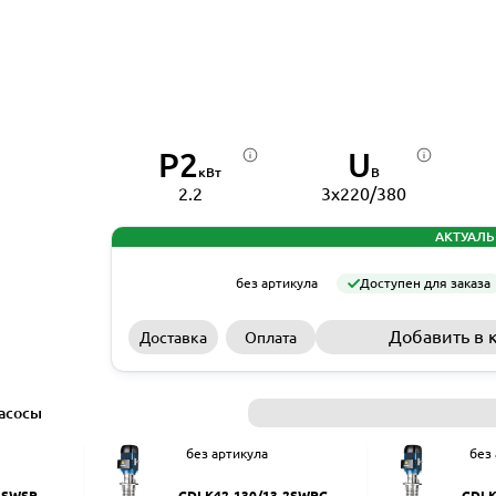
P2
U
кВт
В
2.2
3x220/380
АКТУАЛЬ
без артикула
Доступен для заказа
Добавить в 
Доставка
Оплата
асосы
без артикула
без
2SWSR
CDLK42-130/13-2SWPC
CDLK