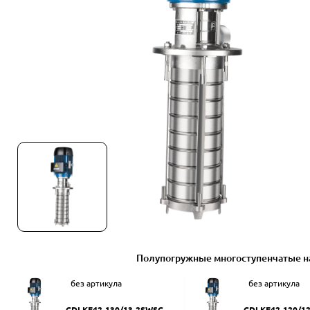
Полупогружные многоступенчатые н
без артикула
без артикула
CDLKF42-130/13-2SWSC
CDLKF42-120/1