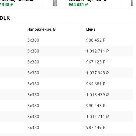
7 948 ₽
964 681 ₽
CDLK
Напряжение, В
Цена
3x380
988 452 ₽
3x380
1 012 711 ₽
3x380
967 123 ₽
3x380
1 037 948 ₽
3x380
964 681 ₽
3x380
1 015 479 ₽
3x380
990 243 ₽
3x380
1 012 711 ₽
3x380
987 149 ₽