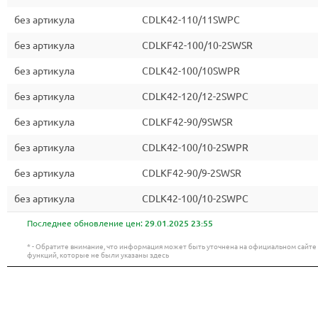
без артикула
CDLK42-110/11SWPC
без артикула
CDLKF42-100/10-2SWSR
без артикула
CDLK42-100/10SWPR
без артикула
CDLK42-120/12-2SWPC
без артикула
CDLKF42-90/9SWSR
без артикула
CDLK42-100/10-2SWPR
без артикула
CDLKF42-90/9-2SWSR
без артикула
CDLK42-100/10-2SWPC
Последнее обновление цен:
29.01.2025 23:55
* - Обратите внимание, что информация может быть уточнена на официальном сайт
функций, которые не были указаны здесь