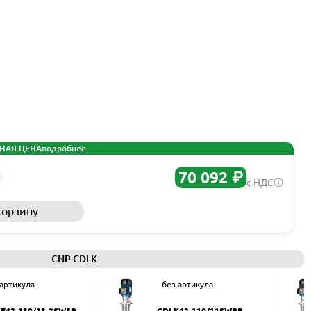
НАЯ ЦЕНА
подробнее
70 092 ₽
с НДС
корзину
Запросить КП
CNP CDLK
 артикула
без артикула
F42-130/13-2SWSR
CDLK42-110/11SWPR