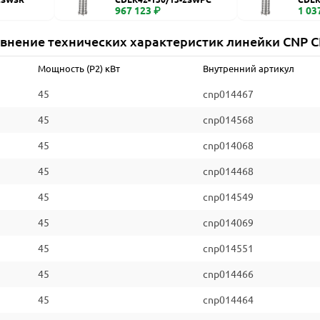
967 123 ₽
1 03
внение технических характеристик линейки CNP 
Мощность (P2) кВт
Внутренний артикул
45
cnp014467
45
cnp014568
45
cnp014068
45
cnp014468
45
cnp014549
45
cnp014069
45
cnp014551
45
cnp014466
45
cnp014464