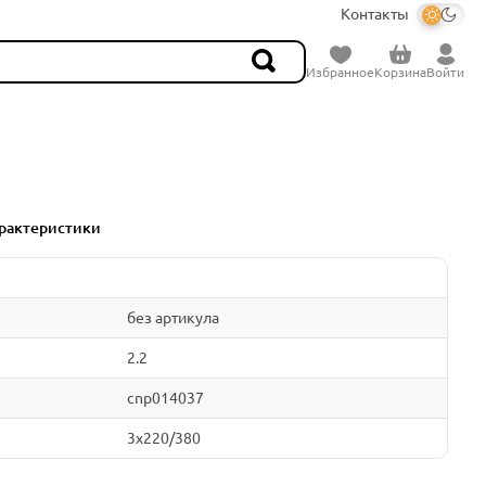
Контакты
Избранное
Корзина
Войти
рактеристики
без артикула
2.2
cnp014037
3x220/380