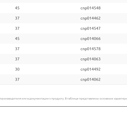
45
cnp014548
37
cnp014462
37
cnp014547
45
cnp014066
37
cnp014578
37
cnp014063
30
cnp014492
37
cnp014062
е производителя или в документации к продукту. В таблице представлены основные характ