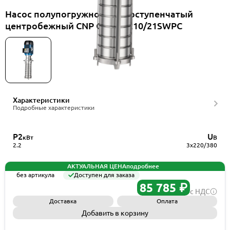
Насос полупогружной многоступенчатый
центробежный CNP CDLK3-210/21SWPC
Характеристики
Подробные характеристики
P2
U
кВт
В
2.2
3x220/380
АКТУАЛЬНАЯ ЦЕНА
подробнее
без артикула
Доступен для заказа
85 785 ₽
с НДС
Доставка
Оплата
Добавить в корзину
Запросить КП