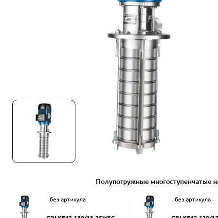
Полупогружные многоступенчатые н
без артикула
без артикула
CDLKF42-130/13-2SWSC
CDLKF42-120/1