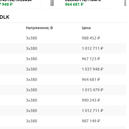
7 948 ₽
964 681 ₽
CDLK
Напряжение, В
Цена
3x380
988 452 ₽
3x380
1 012 711 ₽
3x380
967 123 ₽
3x380
1 037 948 ₽
3x380
964 681 ₽
3x380
1 015 479 ₽
3x380
990 243 ₽
3x380
1 012 711 ₽
3x380
987 149 ₽