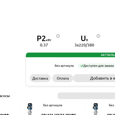
P2
U
кВт
В
0.37
3x220/380
АКТУАЛЬ
без артикула
Доступен для заказа
Добавить в 
Доставка
Оплата
асосы
без артикула
без
2SWSR
CDLK42-130/13-2SWPC
CDLK