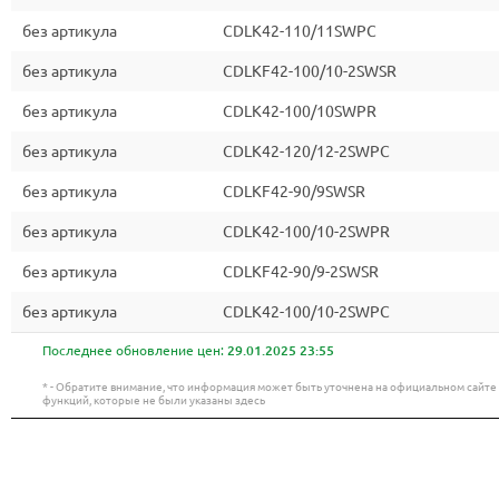
без артикула
CDLK42-110/11SWPC
без артикула
CDLKF42-100/10-2SWSR
без артикула
CDLK42-100/10SWPR
без артикула
CDLK42-120/12-2SWPC
без артикула
CDLKF42-90/9SWSR
без артикула
CDLK42-100/10-2SWPR
без артикула
CDLKF42-90/9-2SWSR
без артикула
CDLK42-100/10-2SWPC
Последнее обновление цен:
29.01.2025 23:55
* - Обратите внимание, что информация может быть уточнена на официальном сайт
функций, которые не были указаны здесь