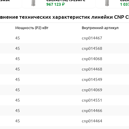
967 123 ₽
1 03
внение технических характеристик линейки CNP 
Мощность (P2) кВт
Внутренний артикул
45
cnp014467
45
cnp014568
45
cnp014068
45
cnp014468
45
cnp014549
45
cnp014069
45
cnp014551
45
cnp014466
45
cnp014464