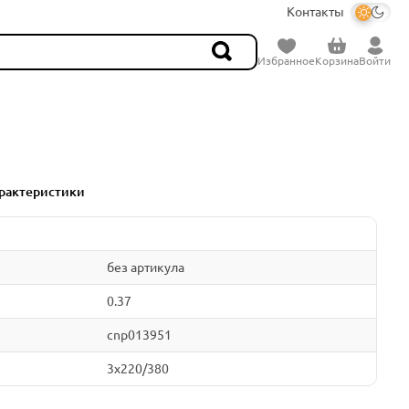
Контакты
Избранное
Корзина
Войти
рактеристики
без артикула
0.37
cnp013951
3x220/380