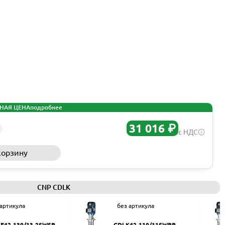
НАЯ ЦЕНА
подробнее
31 016 ₽
с НДС
корзину
Запросить КП
CNP CDLK
 артикула
без артикула
F42-130/13-2SWSR
CDLK42-110/11SWPR