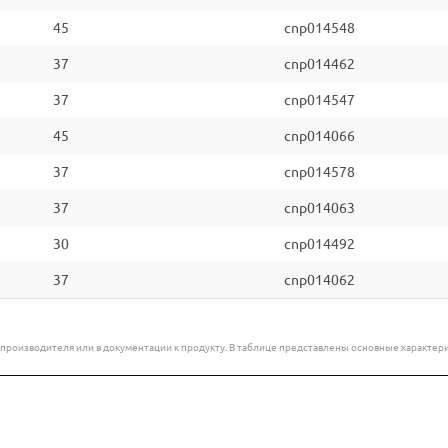
45
cnp014548
37
cnp014462
37
cnp014547
45
cnp014066
37
cnp014578
37
cnp014063
30
cnp014492
37
cnp014062
е производителя или в документации к продукту. В таблице представлены основные характ