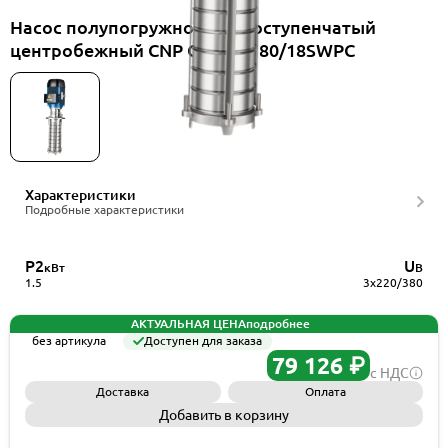
Насос полупогружной многоступенчатый
центробежный CNP CDLK3-180/18SWPC
Характеристики
Подробные характеристики
P2
U
кВт
В
1.5
3x220/380
АКТУАЛЬНАЯ ЦЕНА
подробнее
без артикула
Доступен для заказа
79 126 ₽
с НДС
Доставка
Оплата
Добавить в корзину
Запросить КП