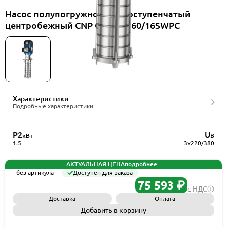
Насос полупогружной многоступенчатый
центробежный CNP CDLK3-160/16SWPC
Характеристики
Подробные характеристики
P2
U
кВт
В
1.5
3x220/380
АКТУАЛЬНАЯ ЦЕНА
подробнее
без артикула
Доступен для заказа
75 593 ₽
с НДС
Доставка
Оплата
Добавить в корзину
Запросить КП