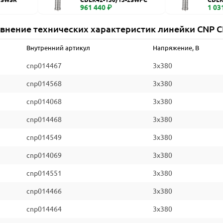
961 440 ₽
1 03
внение технических характеристик линейки CNP 
Внутренний артикул
Напряжение, В
cnp014467
3x380
cnp014568
3x380
cnp014068
3x380
cnp014468
3x380
cnp014549
3x380
cnp014069
3x380
cnp014551
3x380
cnp014466
3x380
cnp014464
3x380