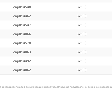
cnp014548
3x380
cnp014462
3x380
cnp014547
3x380
cnp014066
3x380
cnp014578
3x380
cnp014063
3x380
cnp014492
3x380
cnp014062
3x380
е производителя или в документации к продукту. В таблице представлены основные характ