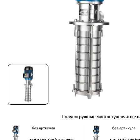
Полупогружные многоступенчатые н
без артикула
без артикула
CDLKF42-130/13-2SWSC
CDLKF42-120/1