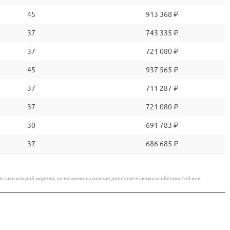
45
913 368 ₽
37
743 335 ₽
37
721 080 ₽
45
937 565 ₽
37
711 287 ₽
37
721 080 ₽
30
691 783 ₽
37
686 685 ₽
еристики каждой модели, но возможно наличие дополнительных особенностей или