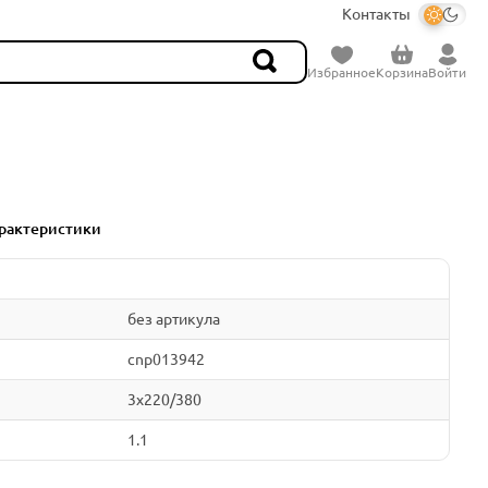
Контакты
Избранное
Корзина
Войти
рактеристики
без артикула
cnp013942
3x220/380
1.1