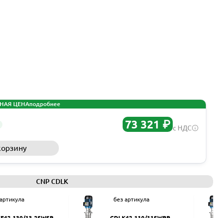
НАЯ ЦЕНА
подробнее
73 321 ₽
с НДС
корзину
Запросить КП
CNP CDLK
 артикула
без артикула
F42-130/13-2SWSR
CDLK42-110/11SWPR