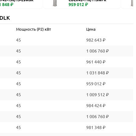
1 848 ₽
959 012 ₽
CDLK
Мощность (P2) кВт
Цена
45
982 643 ₽
45
1 006 760 ₽
45
961 440 ₽
45
1 031 848 ₽
45
959 012 ₽
45
1 009 512 ₽
45
984 424 ₽
45
1 006 760 ₽
45
981 348 ₽