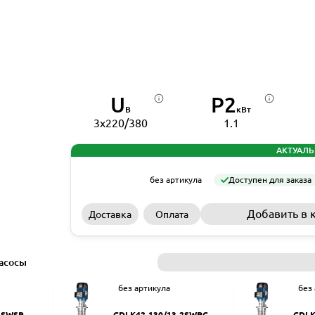
U
P2
В
кВт
3x220/380
1.1
АКТУАЛЬ
без артикула
Доступен для заказа
Добавить в 
Доставка
Оплата
асосы
без артикула
без
2SWSR
CDLK42-130/13-2SWPC
CDLK