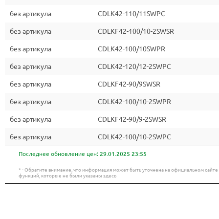
без артикула
CDLK42-110/11SWPC
без артикула
CDLKF42-100/10-2SWSR
без артикула
CDLK42-100/10SWPR
без артикула
CDLK42-120/12-2SWPC
без артикула
CDLKF42-90/9SWSR
без артикула
CDLK42-100/10-2SWPR
без артикула
CDLKF42-90/9-2SWSR
без артикула
CDLK42-100/10-2SWPC
Последнее обновление цен:
29.01.2025 23:55
* - Обратите внимание, что информация может быть уточнена на официальном сайт
функций, которые не были указаны здесь