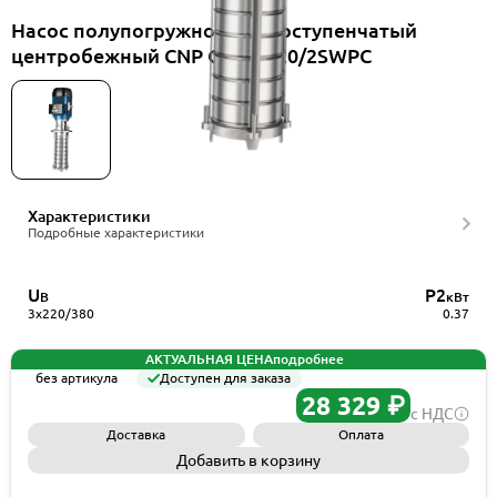
Насос полупогружной многоступенчатый
центробежный CNP CDLK2-20/2SWPC
Характеристики
Подробные характеристики
U
P2
В
кВт
3x220/380
0.37
АКТУАЛЬНАЯ ЦЕНА
подробнее
без артикула
Доступен для заказа
28 329 ₽
с НДС
Доставка
Оплата
Добавить в корзину
Запросить КП