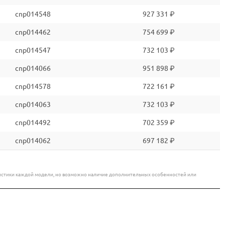
cnp014548
927 331 ₽
cnp014462
754 699 ₽
cnp014547
732 103 ₽
cnp014066
951 898 ₽
cnp014578
722 161 ₽
cnp014063
732 103 ₽
cnp014492
702 359 ₽
cnp014062
697 182 ₽
еристики каждой модели, но возможно наличие дополнительных особенностей или