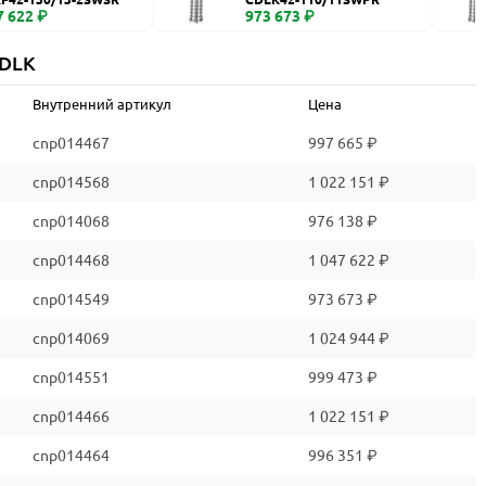
7 622 ₽
973 673 ₽
CDLK
Внутренний артикул
Цена
cnp014467
997 665 ₽
cnp014568
1 022 151 ₽
cnp014068
976 138 ₽
cnp014468
1 047 622 ₽
cnp014549
973 673 ₽
cnp014069
1 024 944 ₽
cnp014551
999 473 ₽
cnp014466
1 022 151 ₽
cnp014464
996 351 ₽