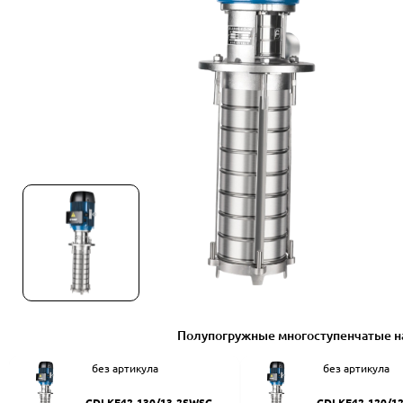
Полупогружные многоступенчатые н
без артикула
без артикула
CDLKF42-130/13-2SWSC
CDLKF42-120/1