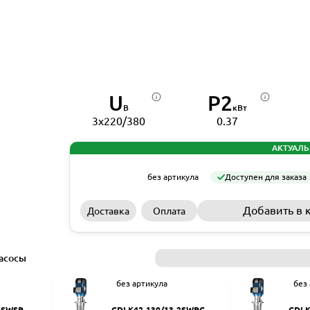
U
P2
В
кВт
3x220/380
0.37
АКТУАЛЬ
без артикула
Доступен для заказа
Добавить в 
Доставка
Оплата
асосы
без артикула
без
2SWSR
CDLK42-130/13-2SWPC
CDLK