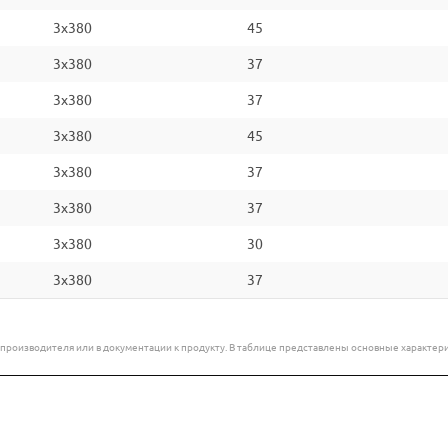
3x380
45
3x380
37
3x380
37
3x380
45
3x380
37
3x380
37
3x380
30
3x380
37
е производителя или в документации к продукту. В таблице представлены основные характ