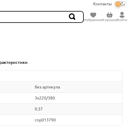
Контакты
Избранное
Корзина
Войти
рактеристики
без артикула
3x220/380
0.37
cnp013790