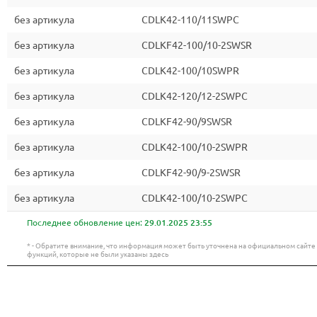
без артикула
CDLK42-110/11SWPC
без артикула
CDLKF42-100/10-2SWSR
без артикула
CDLK42-100/10SWPR
без артикула
CDLK42-120/12-2SWPC
без артикула
CDLKF42-90/9SWSR
без артикула
CDLK42-100/10-2SWPR
без артикула
CDLKF42-90/9-2SWSR
без артикула
CDLK42-100/10-2SWPC
Последнее обновление цен:
29.01.2025 23:55
* - Обратите внимание, что информация может быть уточнена на официальном сайт
функций, которые не были указаны здесь