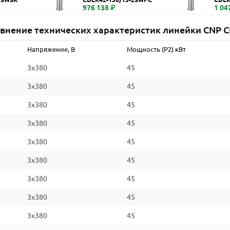
976 138 ₽
1 04
внение технических характеристик линейки CNP 
Напряжение, В
Мощность (P2) кВт
3x380
45
3x380
45
3x380
45
3x380
45
3x380
45
3x380
45
3x380
45
3x380
45
3x380
45