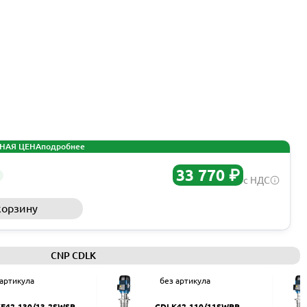
НАЯ ЦЕНА
подробнее
33 770 ₽
с НДС
корзину
Запросить КП
CNP CDLK
 артикула
без артикула
F42-130/13-2SWSR
CDLK42-110/11SWPR