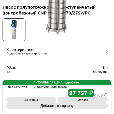
Насос полупогружной многоступенчатый
центробежный CNP CDLK1-270/27SWPC
Характеристики
Подробные характеристики
P2
U
кВт
В
1.5
3x220/380
АКТУАЛЬНАЯ ЦЕНА
подробнее
без артикула
Доступен для заказа
87 757 ₽
с НДС
Доставка
Оплата
Добавить в корзину
Запросить КП