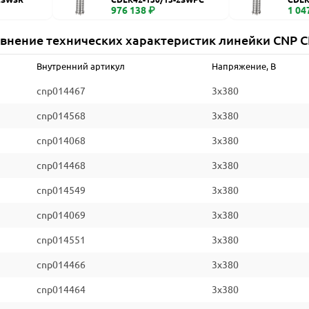
976 138 ₽
1 04
внение технических характеристик линейки CNP 
Внутренний артикул
Напряжение, В
cnp014467
3x380
cnp014568
3x380
cnp014068
3x380
cnp014468
3x380
cnp014549
3x380
cnp014069
3x380
cnp014551
3x380
cnp014466
3x380
cnp014464
3x380