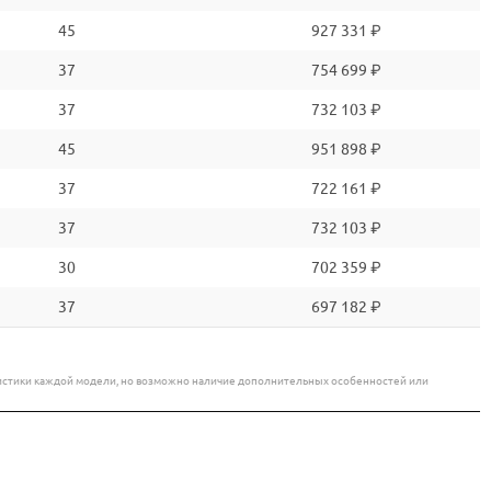
45
927 331 ₽
37
754 699 ₽
37
732 103 ₽
45
951 898 ₽
37
722 161 ₽
37
732 103 ₽
30
702 359 ₽
37
697 182 ₽
еристики каждой модели, но возможно наличие дополнительных особенностей или