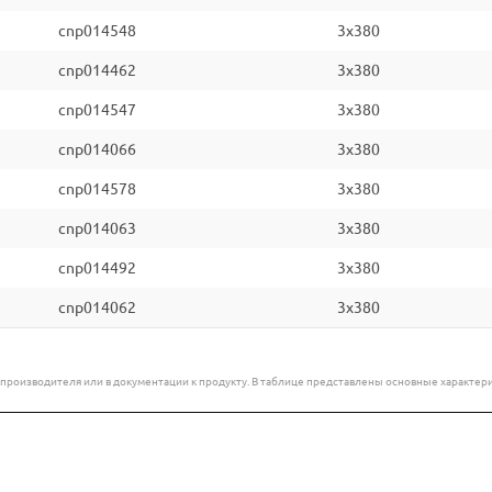
cnp014548
3x380
cnp014462
3x380
cnp014547
3x380
cnp014066
3x380
cnp014578
3x380
cnp014063
3x380
cnp014492
3x380
cnp014062
3x380
е производителя или в документации к продукту. В таблице представлены основные характ