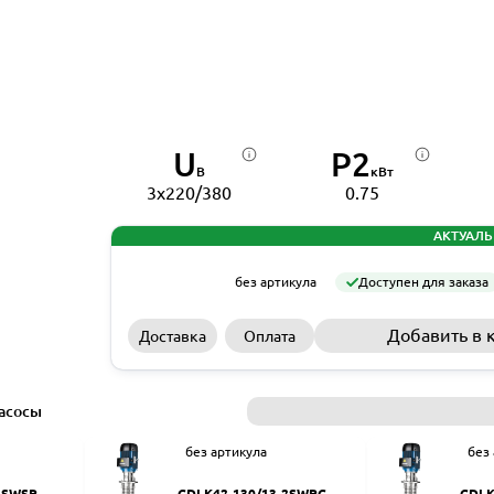
U
P2
В
кВт
3x220/380
0.75
АКТУАЛЬ
без артикула
Доступен для заказа
Добавить в 
Доставка
Оплата
асосы
без артикула
без
2SWSR
CDLK42-130/13-2SWPC
CDLK