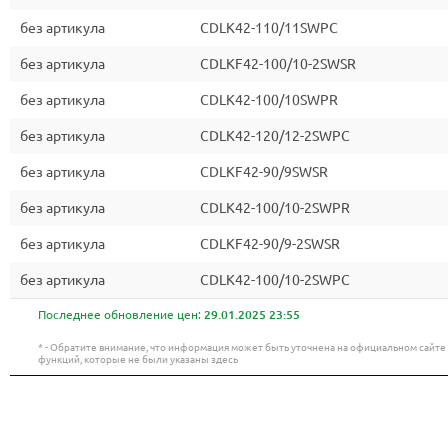
без артикула
CDLK42-110/11SWPC
без артикула
CDLKF42-100/10-2SWSR
без артикула
CDLK42-100/10SWPR
без артикула
CDLK42-120/12-2SWPC
без артикула
CDLKF42-90/9SWSR
без артикула
CDLK42-100/10-2SWPR
без артикула
CDLKF42-90/9-2SWSR
без артикула
CDLK42-100/10-2SWPC
Последнее обновление цен:
29.01.2025 23:55
* - Обратите внимание, что информация может быть уточнена на официальном сайт
функций, которые не были указаны здесь