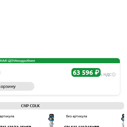
НАЯ ЦЕНА
подробнее
63 596 ₽
с НДС
корзину
Запросить КП
CNP CDLK
 артикула
без артикула
F42-130/13-2SWSR
CDLK42-110/11SWPR