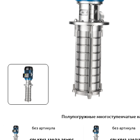
Полупогружные многоступенчатые н
без артикула
без артикула
CDLKF42-130/13-2SWSC
CDLKF42-120/1