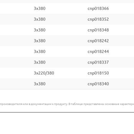
3x380
cnp018366
3x380
cnp018352
3x380
cnp018348
3x380
cnp018242
3x380
cnp018244
3x380
cnp018337
3x220/380
cnp018150
3x380
cnp018340
е производителя или в документации к продукту. В таблице представлены основные характ