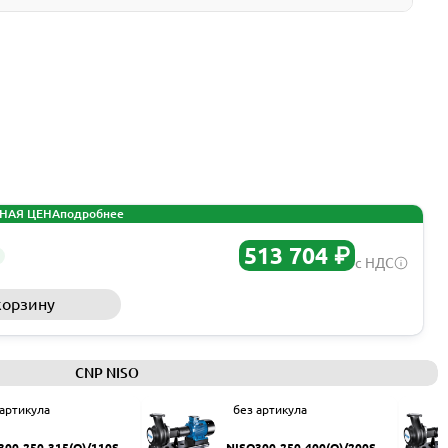
НАЯ ЦЕНА
подробнее
513 704 ₽
с НДС
корзину
Запросить КП
CNP NISO
 артикула
без артикула
300-250-315(Q)/110SW
NISO300-250-400(Q)/200SW