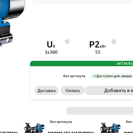
U
P2
В
кВт
3x380
55
АКТУАЛЬ
без артикула
Доступен для заказа
Добавить в 
Доставка
Оплата
без артикула
без
5(Q)/75SWH
NISO300-250-315(Q)/90SWH
NISO