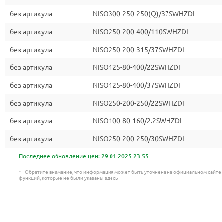
без артикула
NISO300-250-250(Q)/37SWHZDI
без артикула
NISO250-200-400/110SWHZDI
без артикула
NISO250-200-315/37SWHZDI
без артикула
NISO125-80-400/22SWHZDI
без артикула
NISO125-80-400/37SWHZDI
без артикула
NISO250-200-250/22SWHZDI
без артикула
NISO100-80-160/2.2SWHZDI
без артикула
NISO250-200-250/30SWHZDI
Последнее обновление цен:
29.01.2025 23:55
* - Обратите внимание, что информация может быть уточнена на официальном сайт
функций, которые не были указаны здесь