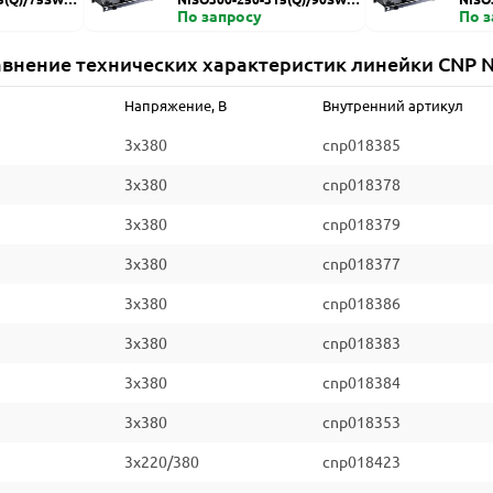
ZDI
По запросу
HZDI
По 
внение технических характеристик линейки CNP 
Напряжение, В
Внутренний артикул
3x380
cnp018385
3x380
cnp018378
3x380
cnp018379
3x380
cnp018377
3x380
cnp018386
3x380
cnp018383
3x380
cnp018384
3x380
cnp018353
3x220/380
cnp018423