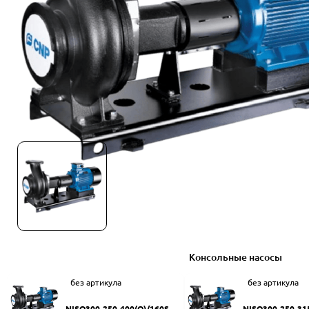
Консольные насосы
без артикула
без артикула
NISO300-250-400(Q)/160SW
NISO300-250-31