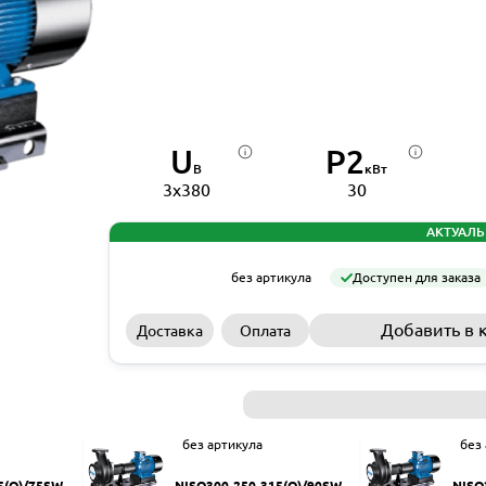
U
P2
В
кВт
3x380
30
АКТУАЛЬ
без артикула
Доступен для заказа
Добавить в 
Доставка
Оплата
без артикула
без
5(Q)/75SWH
NISO300-250-315(Q)/90SWH
NISO