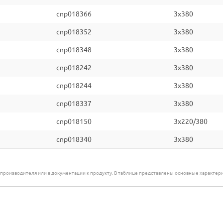
cnp018366
3x380
cnp018352
3x380
cnp018348
3x380
cnp018242
3x380
cnp018244
3x380
cnp018337
3x380
cnp018150
3x220/380
cnp018340
3x380
е производителя или в документации к продукту. В таблице представлены основные характ