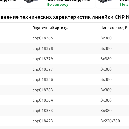
ZDI
По запросу
HZDI
По 
внение технических характеристик линейки CNP 
Внутренний артикул
Напряжение, В
cnp018385
3x380
cnp018378
3x380
cnp018379
3x380
cnp018377
3x380
cnp018386
3x380
cnp018383
3x380
cnp018384
3x380
cnp018353
3x380
cnp018423
3x220/380