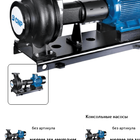
Консольные насосы
без артикула
без артикула
NISO300-250-400(Q)/160SW
NISO300-250-31