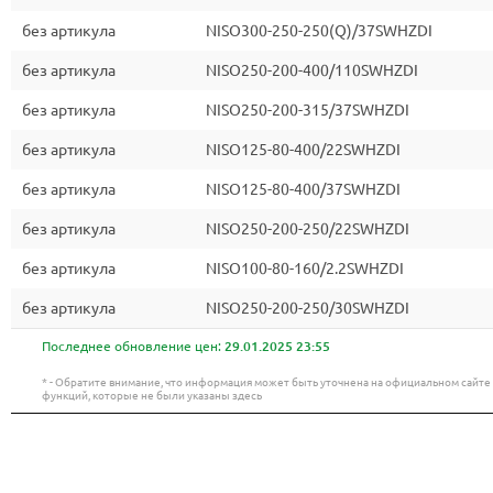
без артикула
NISO300-250-250(Q)/37SWHZDI
без артикула
NISO250-200-400/110SWHZDI
без артикула
NISO250-200-315/37SWHZDI
без артикула
NISO125-80-400/22SWHZDI
без артикула
NISO125-80-400/37SWHZDI
без артикула
NISO250-200-250/22SWHZDI
без артикула
NISO100-80-160/2.2SWHZDI
без артикула
NISO250-200-250/30SWHZDI
Последнее обновление цен:
29.01.2025 23:55
* - Обратите внимание, что информация может быть уточнена на официальном сайт
функций, которые не были указаны здесь