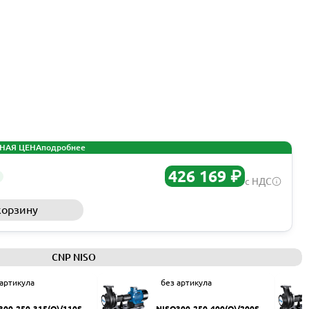
НАЯ ЦЕНА
подробнее
426 169 ₽
с НДС
корзину
Запросить КП
CNP NISO
 артикула
без артикула
300-250-315(Q)/110SW
NISO300-250-400(Q)/200SW