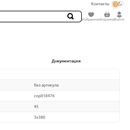
Контакты
Избранное
Корзина
Войти
Документация
без артикула
cnp018476
45
3x380