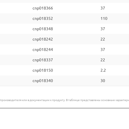
cnp018366
37
cnp018352
110
cnp018348
37
cnp018242
22
cnp018244
37
cnp018337
22
cnp018150
2.2
cnp018340
30
е производителя или в документации к продукту. В таблице представлены основные характ