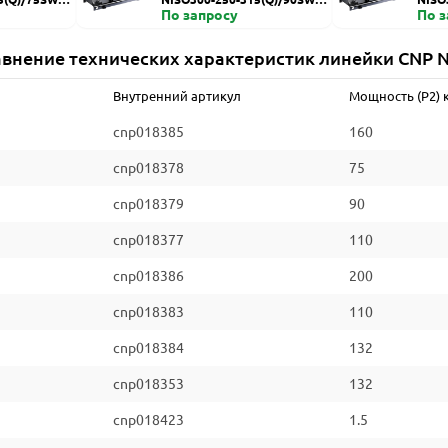
ZDI
По запросу
HZDI
По 
внение технических характеристик линейки CNP 
Внутренний артикул
Мощность (P2) 
cnp018385
160
cnp018378
75
cnp018379
90
cnp018377
110
cnp018386
200
cnp018383
110
cnp018384
132
cnp018353
132
cnp018423
1.5