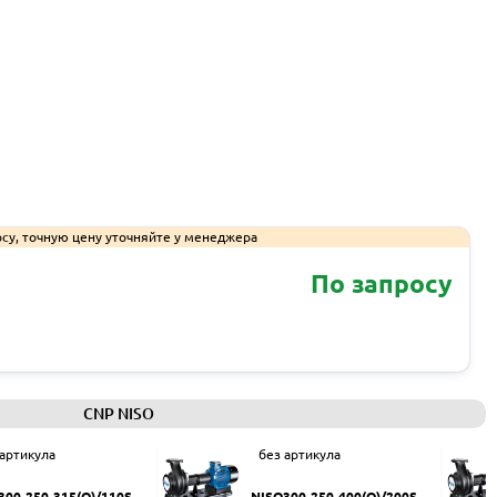
су, точную цену уточняйте у менеджера
По запросу
Запросить КП
CNP NISO
 артикула
без артикула
300-250-315(Q)/110SW
NISO300-250-400(Q)/200SW