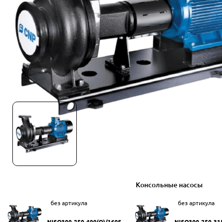
Консольные насосы
без артикула
без артикула
NISO300-250-400(Q)/160SW
NISO300-250-31