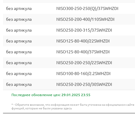
без артикула
NISO300-250-250(Q)/37SWHZDI
без артикула
NISO250-200-400/110SWHZDI
без артикула
NISO250-200-315/37SWHZDI
без артикула
NISO125-80-400/22SWHZDI
без артикула
NISO125-80-400/37SWHZDI
без артикула
NISO250-200-250/22SWHZDI
без артикула
NISO100-80-160/2.2SWHZDI
без артикула
NISO250-200-250/30SWHZDI
Последнее обновление цен:
29.01.2025 23:55
* - Обратите внимание, что информация может быть уточнена на официальном сайт
функций, которые не были указаны здесь