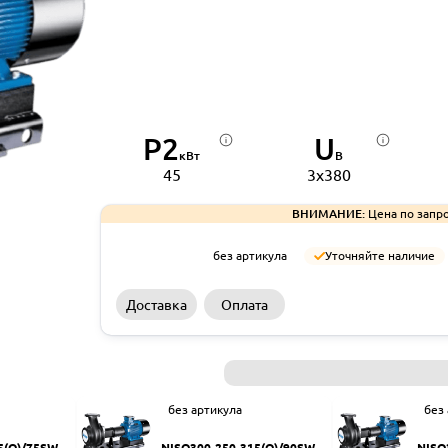
P2
U
кВт
В
45
3x380
ВНИМАНИЕ:
Цена по запро
без артикула
Уточняйте наличие
Доставка
Оплата
без артикула
без
5(Q)/75SWH
NISO300-250-315(Q)/90SWH
NISO