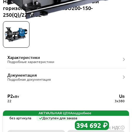
Насос консольный одноступенчатый
горизонтальный CNP NISO200-150-
250(Q)/22SWSZ
Характеристики
Подробные характеристики
Документация
Подробная документация
P2
U
кВт
В
22
3x380
АКТУАЛЬНАЯ ЦЕНА
подробнее
без артикула
Доступен для заказа
394 692 ₽
с НДС