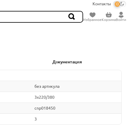
Контакты
Избранное
Корзина
Войти
Документация
без артикула
3x220/380
cnp018450
3