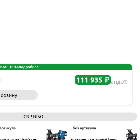
НАЯ ЦЕНА
подробнее
111 935 ₽
с НДС
корзину
Запросить КП
CNP NISO
 артикула
без артикула
300-250-315(Q)/110SW
NISO300-250-400(Q)/200SW