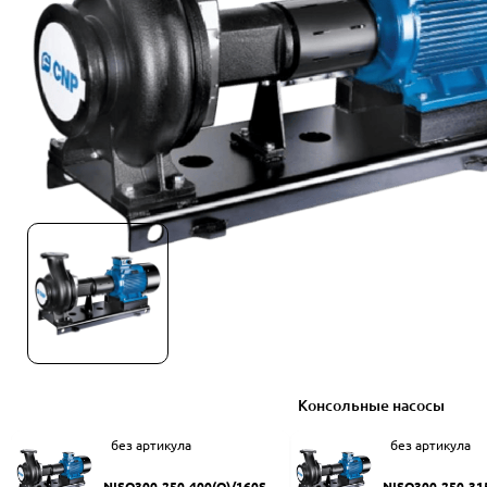
Консольные насосы
без артикула
без артикула
NISO300-250-400(Q)/160SW
NISO300-250-31