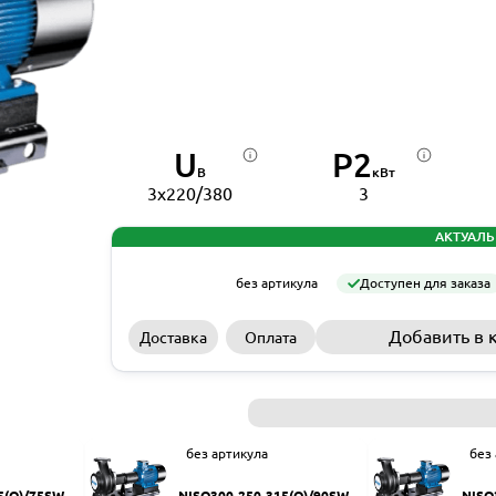
U
P2
В
кВт
3x220/380
3
АКТУАЛЬ
без артикула
Доступен для заказа
Добавить в 
Доставка
Оплата
без артикула
без
5(Q)/75SWH
NISO300-250-315(Q)/90SWH
NISO