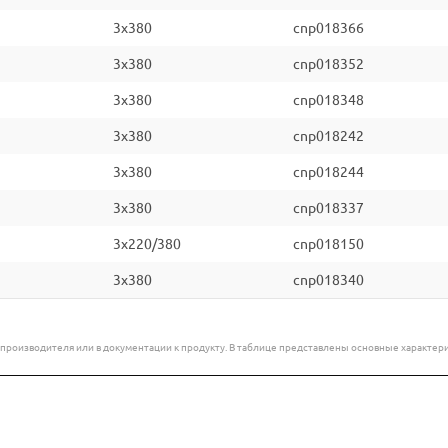
3x380
cnp018366
3x380
cnp018352
3x380
cnp018348
3x380
cnp018242
3x380
cnp018244
3x380
cnp018337
3x220/380
cnp018150
3x380
cnp018340
е производителя или в документации к продукту. В таблице представлены основные характ