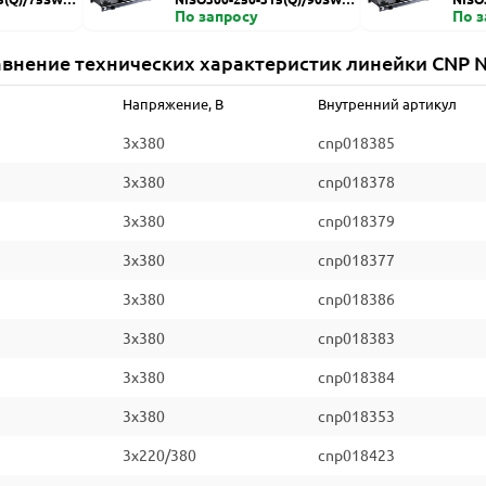
ZDI
По запросу
HZDI
По 
внение технических характеристик линейки CNP 
Напряжение, В
Внутренний артикул
3x380
cnp018385
3x380
cnp018378
3x380
cnp018379
3x380
cnp018377
3x380
cnp018386
3x380
cnp018383
3x380
cnp018384
3x380
cnp018353
3x220/380
cnp018423