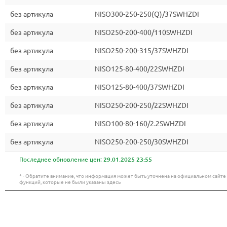
без артикула
NISO300-250-250(Q)/37SWHZDI
без артикула
NISO250-200-400/110SWHZDI
без артикула
NISO250-200-315/37SWHZDI
без артикула
NISO125-80-400/22SWHZDI
без артикула
NISO125-80-400/37SWHZDI
без артикула
NISO250-200-250/22SWHZDI
без артикула
NISO100-80-160/2.2SWHZDI
без артикула
NISO250-200-250/30SWHZDI
Последнее обновление цен:
29.01.2025 23:55
* - Обратите внимание, что информация может быть уточнена на официальном сайт
функций, которые не были указаны здесь