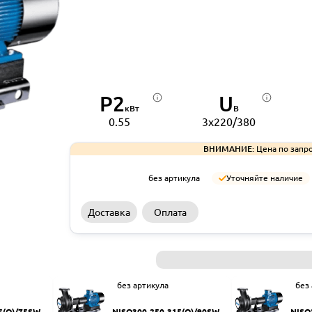
P2
U
кВт
В
0.55
3x220/380
ВНИМАНИЕ:
Цена по запро
без артикула
Уточняйте наличие
Доставка
Оплата
без артикула
без
5(Q)/75SWH
NISO300-250-315(Q)/90SWH
NISO