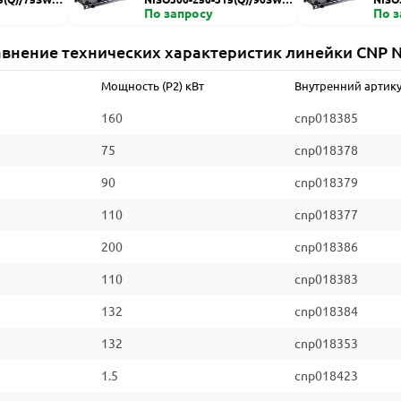
ZDI
По запросу
HZDI
По 
внение технических характеристик линейки CNP 
Мощность (P2) кВт
Внутренний артик
160
cnp018385
75
cnp018378
90
cnp018379
110
cnp018377
200
cnp018386
110
cnp018383
132
cnp018384
132
cnp018353
1.5
cnp018423