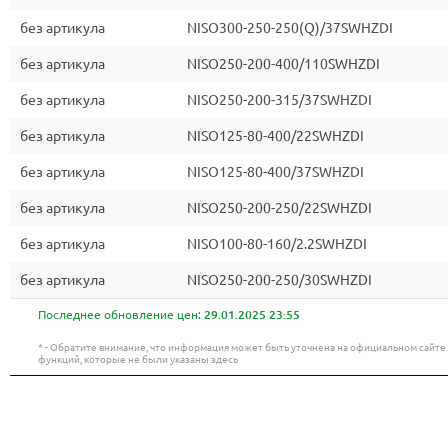
без артикула
NISO300-250-250(Q)/37SWHZDI
без артикула
NISO250-200-400/110SWHZDI
без артикула
NISO250-200-315/37SWHZDI
без артикула
NISO125-80-400/22SWHZDI
без артикула
NISO125-80-400/37SWHZDI
без артикула
NISO250-200-250/22SWHZDI
без артикула
NISO100-80-160/2.2SWHZDI
без артикула
NISO250-200-250/30SWHZDI
Последнее обновление цен:
29.01.2025 23:55
* - Обратите внимание, что информация может быть уточнена на официальном сайт
функций, которые не были указаны здесь