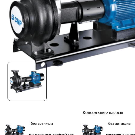
Консольные насосы
без артикула
без артикула
NISO300-250-400(Q)/160SW
NISO300-250-31