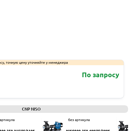
су, точную цену уточняйте у менеджера
По запросу
Запросить КП
CNP NISO
 артикула
без артикула
300-250-315(Q)/110SW
NISO300-250-400(Q)/200SW