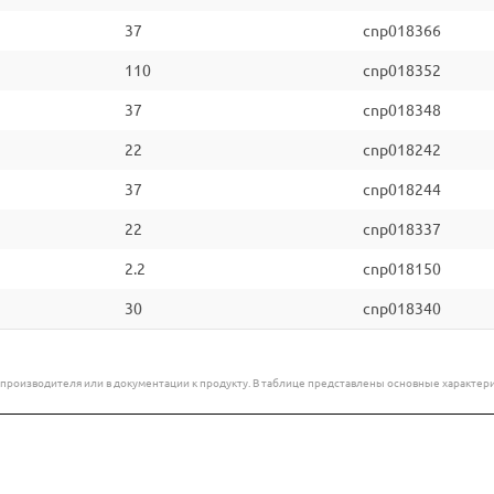
37
cnp018366
110
cnp018352
37
cnp018348
22
cnp018242
37
cnp018244
22
cnp018337
2.2
cnp018150
30
cnp018340
е производителя или в документации к продукту. В таблице представлены основные характ