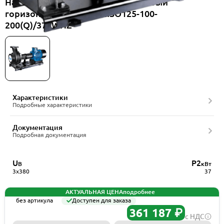
Насос консольный одноступенчатый
горизонтальный CNP NISO125-100-
200(Q)/37SWHZ
Характеристики
Подробные характеристики
Документация
Подробная документация
U
P2
В
кВт
3x380
37
АКТУАЛЬНАЯ ЦЕНА
подробнее
без артикула
Доступен для заказа
361 187 ₽
с НДС