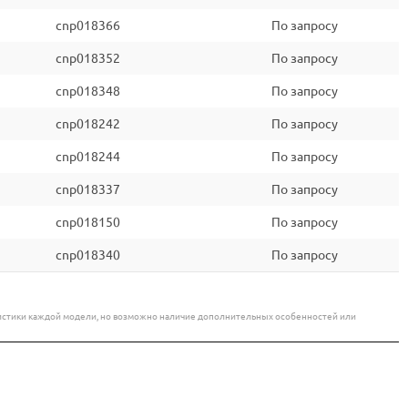
cnp018366
По запросу
cnp018352
По запросу
cnp018348
По запросу
cnp018242
По запросу
cnp018244
По запросу
cnp018337
По запросу
cnp018150
По запросу
cnp018340
По запросу
еристики каждой модели, но возможно наличие дополнительных особенностей или