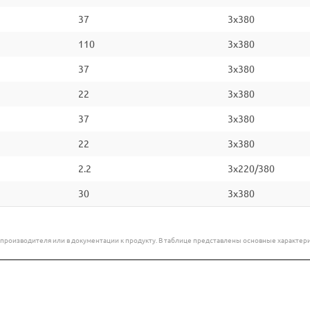
37
3x380
110
3x380
37
3x380
22
3x380
37
3x380
22
3x380
2.2
3x220/380
30
3x380
е производителя или в документации к продукту. В таблице представлены основные характ