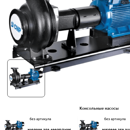
Консольные насосы
без артикула
без артикула
NISO300-250-400(Q)/160SW
NISO300-250-31