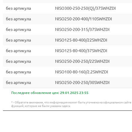
без артикула
NISO300-250-250(Q)/37SWHZDI
без артикула
NISO250-200-400/110SWHZDI
без артикула
NISO250-200-315/37SWHZDI
без артикула
NISO125-80-400/22SWHZDI
без артикула
NISO125-80-400/37SWHZDI
без артикула
NISO250-200-250/22SWHZDI
без артикула
NISO100-80-160/2.2SWHZDI
без артикула
NISO250-200-250/30SWHZDI
Последнее обновление цен:
29.01.2025 23:55
* - Обратите внимание, что информация может быть уточнена на официальном сайт
функций, которые не были указаны здесь