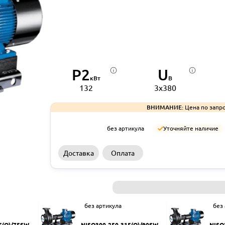
P2
U
кВт
В
132
3x380
ВНИМАНИЕ:
Цена по запро
без артикула
Уточняйте наличие
Доставка
Оплата
без артикула
без
5(Q)/75SWH
NISO300-250-315(Q)/90SWH
NISO