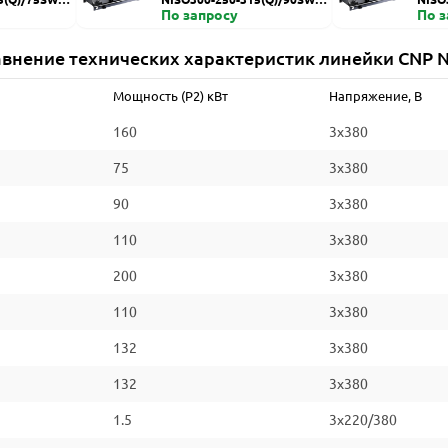
ZDI
По запросу
HZDI
По 
внение технических характеристик линейки CNP 
Мощность (P2) кВт
Напряжение, В
160
3x380
75
3x380
90
3x380
110
3x380
200
3x380
110
3x380
132
3x380
132
3x380
1.5
3x220/380