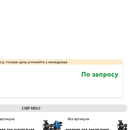
су, точную цену уточняйте у менеджера
По запросу
Запросить КП
CNP NISO
 артикула
без артикула
300-250-315(Q)/110SW
NISO300-250-400(Q)/200SW