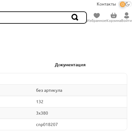
Контакты
Избранное
Корзина
Войти
Документация
без артикула
132
3x380
cnp018207