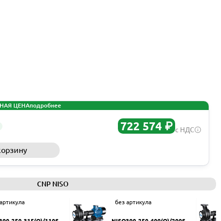
НАЯ ЦЕНА
подробнее
722 574 ₽
с НДС
корзину
Запросить КП
CNP NISO
 артикула
без артикула
300-250-315(Q)/110SW
NISO300-250-400(Q)/200SW