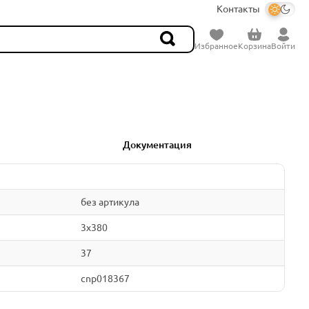
Контакты
Избранное
Корзина
Войти
Документация
без артикула
3x380
37
cnp018367