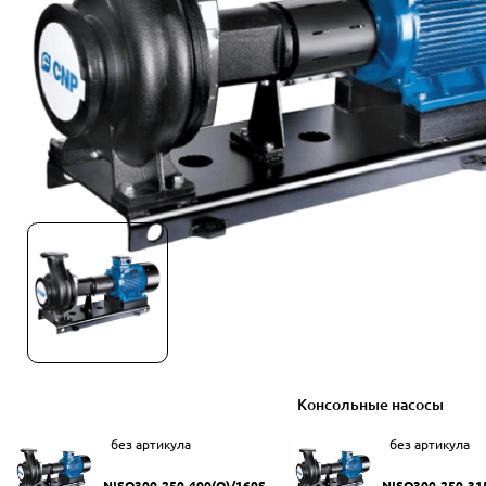
Консольные насосы
без артикула
без артикула
NISO300-250-400(Q)/160SW
NISO300-250-31