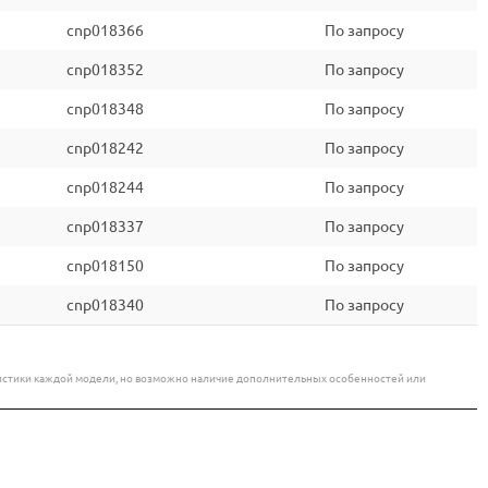
cnp018366
По запросу
cnp018352
По запросу
cnp018348
По запросу
cnp018242
По запросу
cnp018244
По запросу
cnp018337
По запросу
cnp018150
По запросу
cnp018340
По запросу
еристики каждой модели, но возможно наличие дополнительных особенностей или