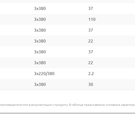
3x380
37
3x380
110
3x380
37
3x380
22
3x380
37
3x380
22
3x220/380
2.2
3x380
30
е производителя или в документации к продукту. В таблице представлены основные характ