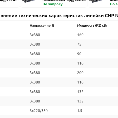
ZDI
По запросу
HZDI
По 
внение технических характеристик линейки CNP 
Напряжение, В
Мощность (P2) кВт
3x380
160
3x380
75
3x380
90
3x380
110
3x380
200
3x380
110
3x380
132
3x380
132
3x220/380
1.5