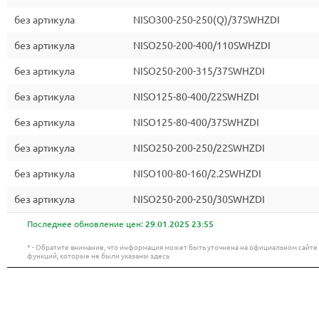
без артикула
NISO300-250-250(Q)/37SWHZDI
без артикула
NISO250-200-400/110SWHZDI
без артикула
NISO250-200-315/37SWHZDI
без артикула
NISO125-80-400/22SWHZDI
без артикула
NISO125-80-400/37SWHZDI
без артикула
NISO250-200-250/22SWHZDI
без артикула
NISO100-80-160/2.2SWHZDI
без артикула
NISO250-200-250/30SWHZDI
Последнее обновление цен:
29.01.2025 23:55
* - Обратите внимание, что информация может быть уточнена на официальном сайт
функций, которые не были указаны здесь