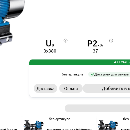
U
P2
В
кВт
3x380
37
АКТУАЛЬ
без артикула
Доступен для заказа
Добавить в 
Доставка
Оплата
без артикула
без
5(Q)/75SWH
NISO300-250-315(Q)/90SWH
NISO