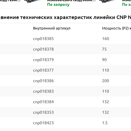
ZDI
По запросу
HZDI
По 
внение технических характеристик линейки CNP 
Внутренний артикул
Мощность (P2) 
cnp018385
160
cnp018378
75
cnp018379
90
cnp018377
110
cnp018386
200
cnp018383
110
cnp018384
132
cnp018353
132
cnp018423
1.5