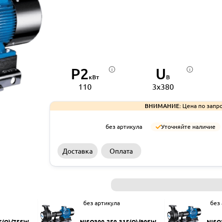
P2
U
кВт
В
110
3x380
ВНИМАНИЕ:
Цена по запро
без артикула
Уточняйте наличие
Доставка
Оплата
без артикула
без
5(Q)/75SWH
NISO300-250-315(Q)/90SWH
NISO