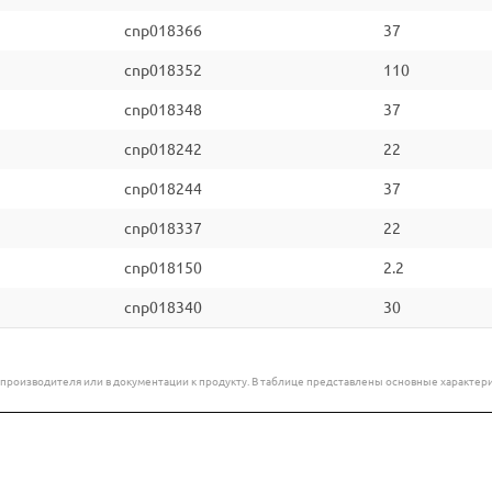
cnp018366
37
cnp018352
110
cnp018348
37
cnp018242
22
cnp018244
37
cnp018337
22
cnp018150
2.2
cnp018340
30
е производителя или в документации к продукту. В таблице представлены основные характ