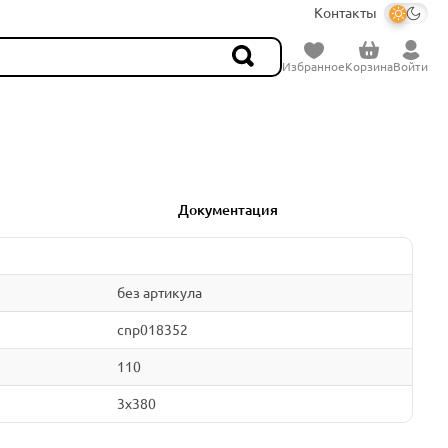
Контакты
Избранное
Корзина
Войти
Документация
без артикула
cnp018352
110
3x380