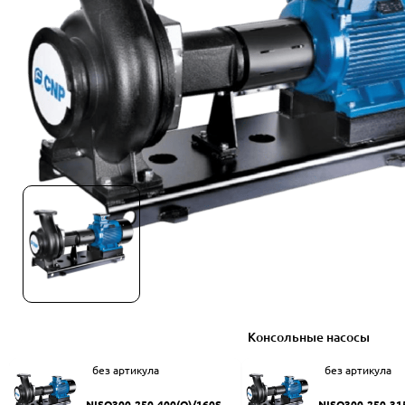
Консольные насосы
без артикула
без артикула
NISO300-250-400(Q)/160SW
NISO300-250-31