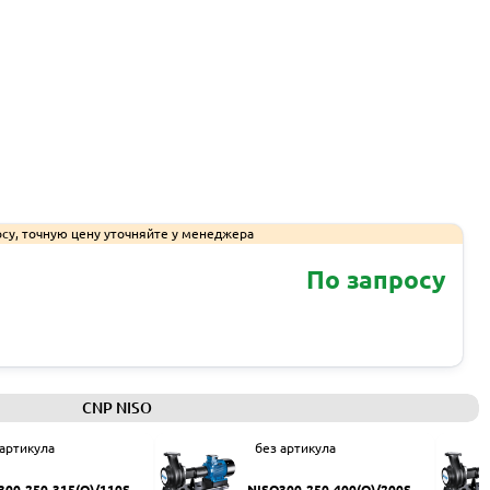
су, точную цену уточняйте у менеджера
По запросу
Запросить КП
CNP NISO
 артикула
без артикула
300-250-315(Q)/110SW
NISO300-250-400(Q)/200SW