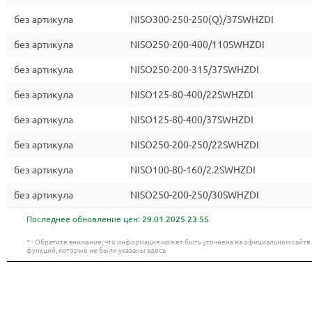
без артикула
NISO300-250-250(Q)/37SWHZDI
без артикула
NISO250-200-400/110SWHZDI
без артикула
NISO250-200-315/37SWHZDI
без артикула
NISO125-80-400/22SWHZDI
без артикула
NISO125-80-400/37SWHZDI
без артикула
NISO250-200-250/22SWHZDI
без артикула
NISO100-80-160/2.2SWHZDI
без артикула
NISO250-200-250/30SWHZDI
Последнее обновление цен:
29.01.2025 23:55
* - Обратите внимание, что информация может быть уточнена на официальном сайт
функций, которые не были указаны здесь