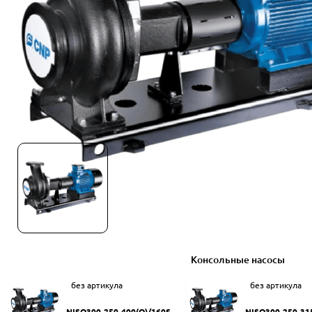
Консольные насосы
без артикула
без артикула
NISO300-250-400(Q)/160SW
NISO300-250-31