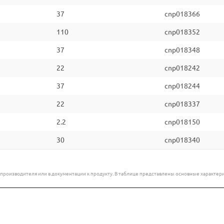
37
cnp018366
110
cnp018352
37
cnp018348
22
cnp018242
37
cnp018244
22
cnp018337
2.2
cnp018150
30
cnp018340
е производителя или в документации к продукту. В таблице представлены основные характ