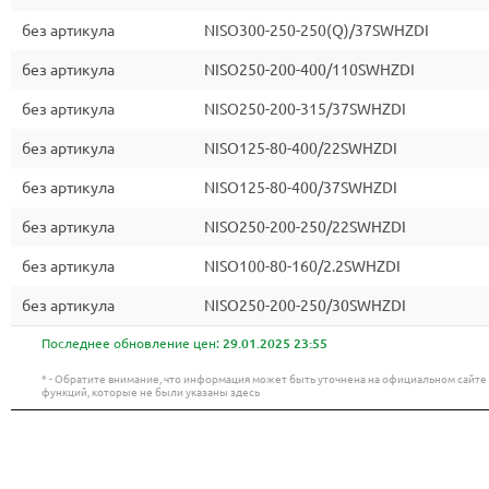
без артикула
NISO300-250-250(Q)/37SWHZDI
без артикула
NISO250-200-400/110SWHZDI
без артикула
NISO250-200-315/37SWHZDI
без артикула
NISO125-80-400/22SWHZDI
без артикула
NISO125-80-400/37SWHZDI
без артикула
NISO250-200-250/22SWHZDI
без артикула
NISO100-80-160/2.2SWHZDI
без артикула
NISO250-200-250/30SWHZDI
Последнее обновление цен:
29.01.2025 23:55
* - Обратите внимание, что информация может быть уточнена на официальном сайт
функций, которые не были указаны здесь