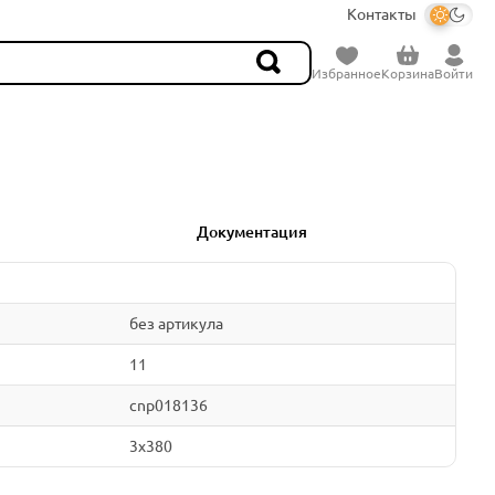
Контакты
Избранное
Корзина
Войти
Документация
без артикула
11
cnp018136
3x380