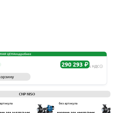
НАЯ ЦЕНА
подробнее
290 293 ₽
с НДС
корзину
Запросить КП
CNP NISO
 артикула
без артикула
300-250-315(Q)/110SW
NISO300-250-400(Q)/200SW