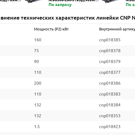
ZDI
По запросу
HZDI
По 
внение технических характеристик линейки CNP 
Мощность (P2) кВт
Внутренний артик
160
cnp018385
75
cnp018378
90
cnp018379
110
cnp018377
200
cnp018386
110
cnp018383
132
cnp018384
132
cnp018353
1.5
cnp018423