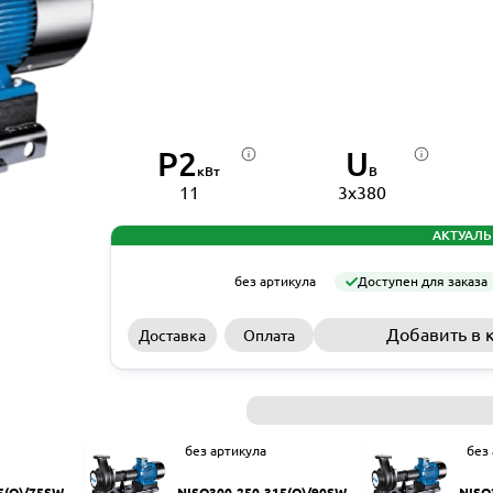
P2
U
кВт
В
11
3x380
АКТУАЛЬ
без артикула
Доступен для заказа
Добавить в 
Доставка
Оплата
без артикула
без
5(Q)/75SWH
NISO300-250-315(Q)/90SWH
NISO