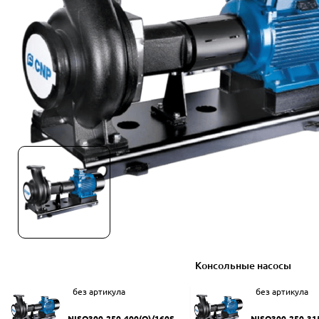
Консольные насосы
без артикула
без артикула
NISO300-250-400(Q)/160SW
NISO300-250-31