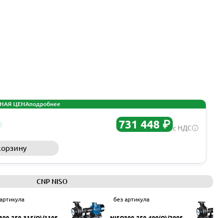
НАЯ ЦЕНА
подробнее
731 448 ₽
с НДС
корзину
Запросить КП
CNP NISO
 артикула
без артикула
300-250-315(Q)/110SW
NISO300-250-400(Q)/200SW