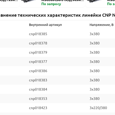
ZDI
По запросу
HZDI
По 
внение технических характеристик линейки CNP 
Внутренний артикул
Напряжение, В
cnp018385
3x380
cnp018378
3x380
cnp018379
3x380
cnp018377
3x380
cnp018386
3x380
cnp018383
3x380
cnp018384
3x380
cnp018353
3x380
cnp018423
3x220/380