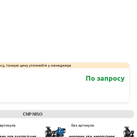
су, точную цену уточняйте у менеджера
По запросу
Запросить КП
CNP NISO
 артикула
без артикула
300-250-315(Q)/110SW
NISO300-250-400(Q)/200SW