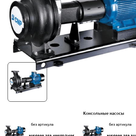
Консольные насосы
без артикула
без артикула
NISO300-250-400(Q)/160SW
NISO300-250-31