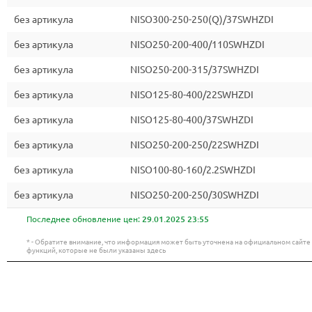
без артикула
NISO300-250-250(Q)/37SWHZDI
без артикула
NISO250-200-400/110SWHZDI
без артикула
NISO250-200-315/37SWHZDI
без артикула
NISO125-80-400/22SWHZDI
без артикула
NISO125-80-400/37SWHZDI
без артикула
NISO250-200-250/22SWHZDI
без артикула
NISO100-80-160/2.2SWHZDI
без артикула
NISO250-200-250/30SWHZDI
Последнее обновление цен:
29.01.2025 23:55
* - Обратите внимание, что информация может быть уточнена на официальном сайт
функций, которые не были указаны здесь