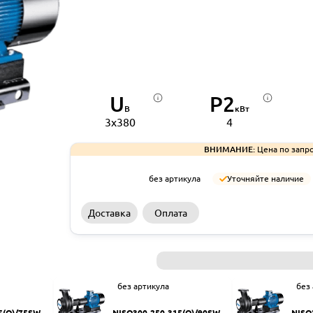
U
P2
В
кВт
3x380
4
ВНИМАНИЕ:
Цена по запро
без артикула
Уточняйте наличие
Доставка
Оплата
без артикула
без
5(Q)/75SWH
NISO300-250-315(Q)/90SWH
NISO