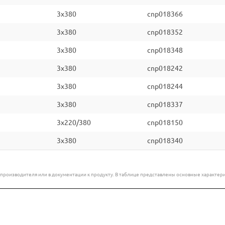
3x380
cnp018366
3x380
cnp018352
3x380
cnp018348
3x380
cnp018242
3x380
cnp018244
3x380
cnp018337
3x220/380
cnp018150
3x380
cnp018340
е производителя или в документации к продукту. В таблице представлены основные характ