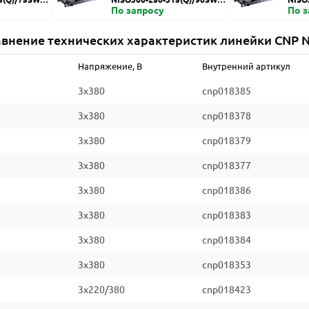
ZDI
По запросу
HZDI
По 
внение технических характеристик линейки CNP 
Напряжение, В
Внутренний артикул
3x380
cnp018385
3x380
cnp018378
3x380
cnp018379
3x380
cnp018377
3x380
cnp018386
3x380
cnp018383
3x380
cnp018384
3x380
cnp018353
3x220/380
cnp018423