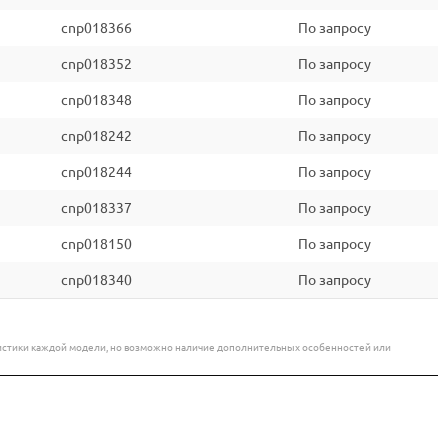
cnp018366
По запросу
cnp018352
По запросу
cnp018348
По запросу
cnp018242
По запросу
cnp018244
По запросу
cnp018337
По запросу
cnp018150
По запросу
cnp018340
По запросу
еристики каждой модели, но возможно наличие дополнительных особенностей или