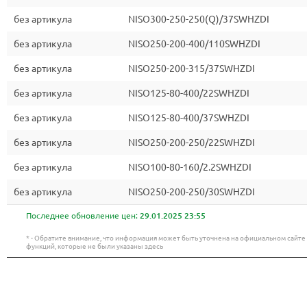
без артикула
NISO300-250-250(Q)/37SWHZDI
без артикула
NISO250-200-400/110SWHZDI
без артикула
NISO250-200-315/37SWHZDI
без артикула
NISO125-80-400/22SWHZDI
без артикула
NISO125-80-400/37SWHZDI
без артикула
NISO250-200-250/22SWHZDI
без артикула
NISO100-80-160/2.2SWHZDI
без артикула
NISO250-200-250/30SWHZDI
Последнее обновление цен:
29.01.2025 23:55
* - Обратите внимание, что информация может быть уточнена на официальном сайт
функций, которые не были указаны здесь