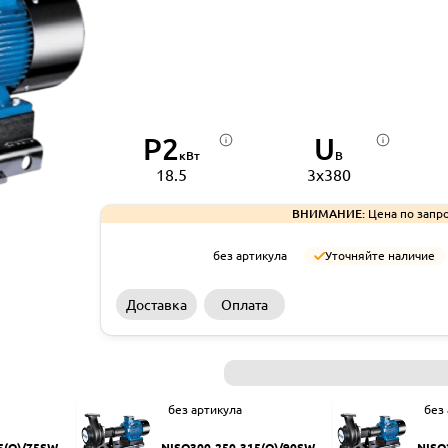
P2
U
кВт
В
18.5
3x380
ВНИМАНИЕ:
Цена по запро
без артикула
Уточняйте наличие
Доставка
Оплата
без артикула
без
5(Q)/75SWH
NISO300-250-315(Q)/90SWH
NISO