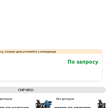
су, точную цену уточняйте у менеджера
По запросу
Запросить КП
CNP NISO
 артикула
без артикула
300-250-315(Q)/110SW
NISO300-250-400(Q)/200SW