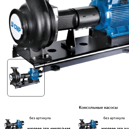
Консольные насосы
без артикула
без артикула
NISO300-250-400(Q)/160SW
NISO300-250-31