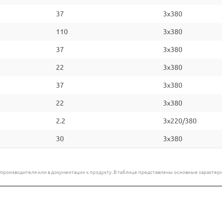
37
3x380
110
3x380
37
3x380
22
3x380
37
3x380
22
3x380
2.2
3x220/380
30
3x380
е производителя или в документации к продукту. В таблице представлены основные характ