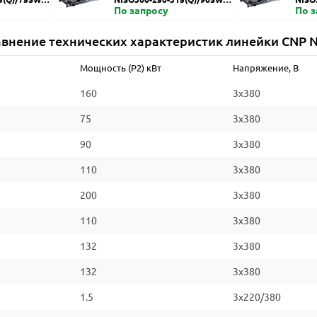
ZDI
По запросу
HZDI
По 
внение технических характеристик линейки CNP 
Мощность (P2) кВт
Напряжение, В
160
3x380
75
3x380
90
3x380
110
3x380
200
3x380
110
3x380
132
3x380
132
3x380
1.5
3x220/380