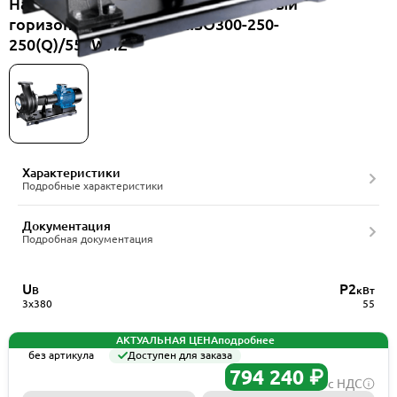
Насос консольный одноступенчатый
горизонтальный CNP NISO300-250-
250(Q)/55SWHZ
Характеристики
Подробные характеристики
Документация
Подробная документация
U
P2
В
кВт
3x380
55
АКТУАЛЬНАЯ ЦЕНА
подробнее
без артикула
Доступен для заказа
794 240 ₽
с НДС