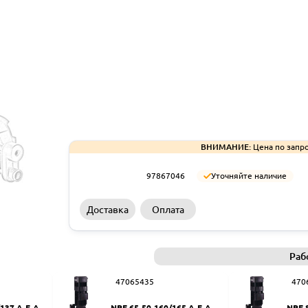
ВНИМАНИЕ:
Цена по запро
97867046
Уточняйте наличие
Доставка
Оплата
Раб
47065435
470
137 A-F-A-B
NPE 65-50-160/165 A-F-A-BB
NPE 