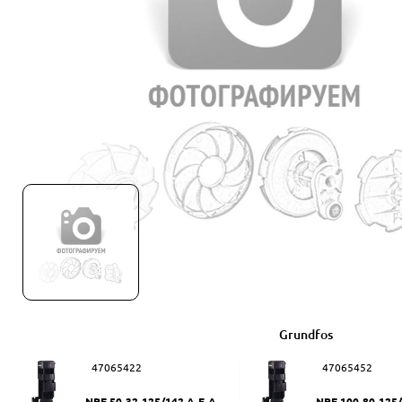
Grundfos
47065422
47065452
NPE 50-32-125/142 A-F-A-BU
NPE 100-80-125/