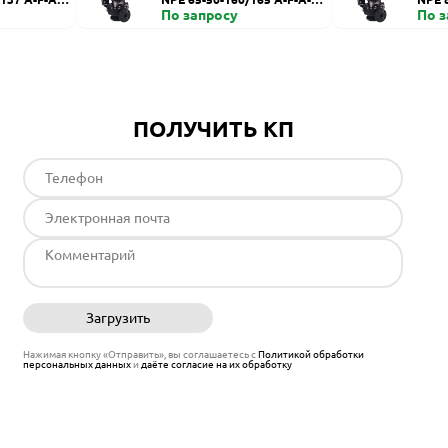
UE
По запросу
BE
По 
ПОЛУЧИТЬ КП
Загрузить
Отправить
Нажимая кнопку «Отправить», вы соглашаетесь с
Политикой обработки
персональных данных
и
даёте согласие на их обработку