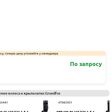
су, точную цену уточняйте у менеджера
По запросу
Запросить КП
очие колеса и крыльчатки Grundfos
65441
47065451
80-65-125/124 A-F-A-BU
NPE 100-80-125/130 A-F-A-B