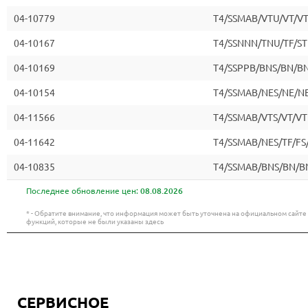
04-10779
T4/SSMAB/VTU/VT/V
04-10167
T4/SSNNN/TNU/TF/ST
04-10169
T4/SSPPB/BNS/BN/B
04-10154
T4/SSMAB/NES/NE/N
04-11566
T4/SSMAB/VTS/VT/VT
04-11642
T4/SSMAB/NES/TF/FS
04-10835
T4/SSMAB/BNS/BN/B
Последнее обновление цен:
08.08.2026
* - Обратите внимание, что информация может быть уточнена на официальном сайт
функций, которые не были указаны здесь
СЕРВИСНОЕ