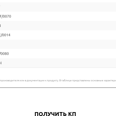
T
F/0070
N
E/0014
/0080
N
е производителя или в документации к продукту. В таблице представлены основные характ
ПОЛУЧИТЬ КП