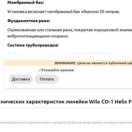
Мембранный бак:
Установка включает мембранный бак объемом 50 литров.
Фундаментная рама:
Оцинкованная или стальная рама, покрытая порошковой эмаль
вибропоглощающими опорами.
Система трубопроводов:
Трубопроводы из нержавеющей стали 12Х18Н10Т, полностью с
трубопроводов инженерных систем зданий. Размеры труб соотв
ВНИМАНИЕ:
Цена не является публичной оф
Арматура:
Уточняйте наличие
Шаровой запорный кран на напорной стороне насоса, из CuZ
Доставка
Оплата
Обратный клапан на напорной стороне из POM, в корпусе из 
Применение:
нических характеристик линейки Wilo CO-1 Helix F
Для подачи воды в системы спринклерного пожаротушения и 
офисных и административных зданиях, а также в гостиницах, б
Допустимые перекачиваемые жидкости:
е производителя или в документации к продукту. В таблице представлены основные характ
Вода, не содержащая абразивных и длинноволокнистых частиц