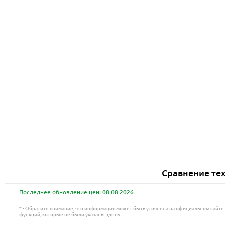
Сравнение тех
Последнее обновление цен:
08.08.2026
* - Обратите внимание, что информация может быть уточнена на официальном сайт
функций, которые не были указаны здесь