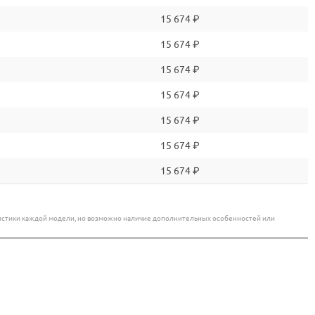
15 674 ₽
сасывающие
15 674 ₽
C
15 674 ₽
15 674 ₽
 характеристики и адаптивность, делая их незаменимым
ыми двигателями и использование передовых материалов,
15 674 ₽
т сложные эксплуатационные условия, благодаря чему могут
15 674 ₽
вает их универсальность и востребованность на рынке
15 674 ₽
еристики каждой модели, но возможно наличие дополнительных особенностей или