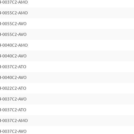
химическую обработку, переработку сточных вод и другие о
4-0037C2-AMO
Управление грунтовыми водами
4-0055C2-AMO
Применяют для контроля уровня грунтовых вод в строительн
оснований и фундаментов зданий
4-0055C2-AVO
Технические характеристики
4-0055C2-AVO
4-0040C2-AMO
Параметр
Значение
4-0040C2-AVO
Функция
Перекачиван
4-0037C2-ATO
Тип соединения
С внутренней
4-0040C2-AVO
Привод
Электрическ
4-0022C2-ATO
Напор
от 5 до 600 м
4-0037C2-AVO
Частота сети
50 и 60 Hz
4-0037C2-ATO
Материал корпуса
Дуплексная и
4-0037C2-AMO
Номинальное давление выхода
PN 63
4-0037C2-AVO