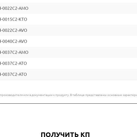
Рабочее давление
40 и 60 bar
4-0022C2-AMO
Характеристика всасывания
Нормальнов
4-0015C2-KTO
Диапазон температуры
от 0 °C до 60 °
4-0022C2-AVO
4-0040C2-AVO
Скважинные погружные насосы UPA демонстрируют выдающиеся
решением для широкого спектра применений. Оснащение мощн
4-0037C2-AMO
обеспечивают их надежность и долговечность. Они выдерживаю
4-0037C2-ATO
эффективно работать даже с загрязненной водой, что подчерки
современных насосных технологий.
4-0037C2-ATO
е производителя или в документации к продукту. В таблице представлены основные характ
ПОЛУЧИТЬ КП