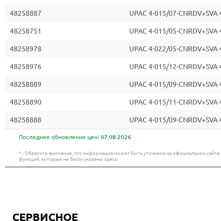
48258887
UPAC 4-015/07-CNRDV+SVA 
48258751
UPAC 4-015/05-CNRDV+SVA 
48258978
UPAC 4-022/05-CNRDV+SVA 
48258976
UPAC 4-015/12-CNRDV+SVA 
48258889
UPAC 4-015/09-CNRDV+SVA 
48258890
UPAC 4-015/11-CNRDV+SVA 
48258888
UPAC 4-015/09-CNRDV+SVA 
Последнее обновление цен:
07.08.2026
* - Обратите внимание, что информация может быть уточнена на официальном сайт
функций, которые не были указаны здесь
СЕРВИСНОЕ