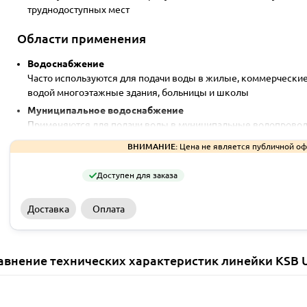
труднодоступных мест
Области применения
Водоснабжение
Часто используются для подачи воды в жилые, коммерчески
водой многоэтажные здания, больницы и школы
Муниципальное водоснабжение
Применяются для подачи воды в муниципальные водопровод
населенным пунктам
ВНИМАНИЕ:
Цена не является публичной оф
Ирригация и орошение
В сельском хозяйстве эти насосы используют для автоматич
Доступен для заказа
воду на большие площади, улучшая урожайность и снижая п
Дренаж и управление стоками
Доставка
Оплата
Применяют для откачки воды из затопленных территорий, по
Горнодобывающая промышленность
Используются для откачки загрязненных или чистых вод из 
авнение технических характеристик линейки KSB 
эксплуатации и могут эффективно работать с загрязненной в
Промышленное применение
В промышленности UPA используют для процессов, требующ