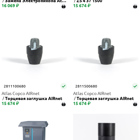
Замена Электроникона Atla
ZS 4 37 1500
16 069 ₽
s Copco стандарт на график
15 674 ₽
2811100680
2811500680
Atlas Copco AIRnet
Atlas Copco AIRnet
Торцевая заглушка AIRnet
Торцевая заглушка AIRnet
15 674 ₽
15 674 ₽