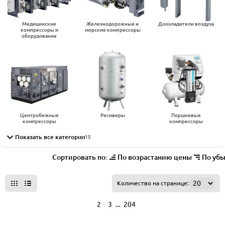
Медицинские
Железнодорожные и
Доохладители воздуха
компрессоры и
морские компрессоры
оборудование
Центробежные
Ресиверы
Поршневые
компрессоры
компрессоры
Показать все категории
15
Сортировать по:
По возрастанию цены
По уб
Все фильтры
Количество на странице:
...
1
2
3
204