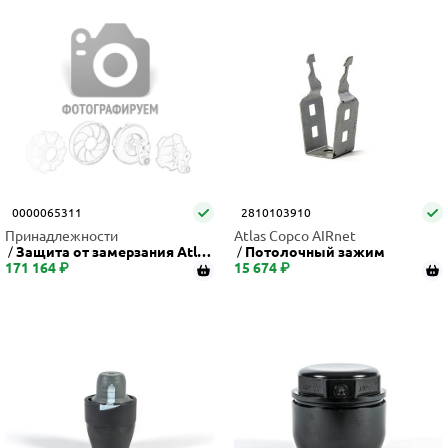
0000065311
2810103910
Принадлежности
Atlas Copco AIRnet
Защита от замерзания Atlas
Потолочный зажим
171 164 ₽
Copco
15 674 ₽