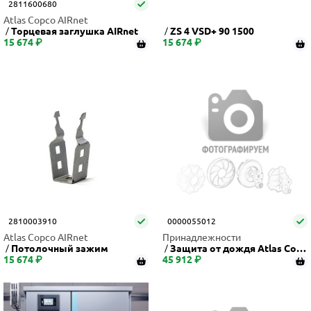
2811600680
Atlas Copco AIRnet
Торцевая заглушка AIRnet
ZS 4 VSD+ 90 1500
15 674 ₽
15 674 ₽
2810003910
0000055012
Atlas Copco AIRnet
Принадлежности
Потолочный зажим
Защита от дождя Atlas Copc
15 674 ₽
45 912 ₽
o