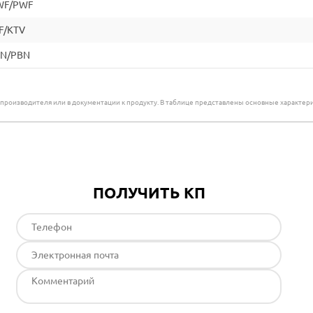
WF/PWF
F/KTV
BN/PBN
е производителя или в документации к продукту. В таблице представлены основные характ
ПОЛУЧИТЬ КП