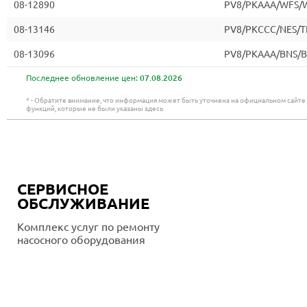
08-12890
PV8/PKAAA/WFS/
08-13146
PV8/PKCCC/NES/T
08-13096
PV8/PKAAA/BNS/
Последнее обновление цен:
07.08.2026
* - Обратите внимание, что информация может быть уточнена на официальном сайт
функций, которые не были указаны здесь
СЕРВИСНОЕ
ОБСЛУЖИВАНИЕ
Комплекс услуг по ремонту
насосного оборудования
Подробнее