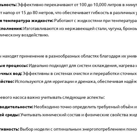
ьность:
Эффективно перекачивают от 100 до 10,000 литров в мину
 напор от 15 до 80 метров, что обеспечивает гибкость в различных 
 температура жидкости:
Работают с жидкостями при температурах
полнения:
Изготавливаются из нержавеющей стали, чугуна, бронзы,
мическому воздействию.
 находят применение в разнообразных областях благодаря их унив
е процессы:
Идеально подходят для систем охлаждения, нагрева 
очных вод:
Эффективны в системах очистки и переработки сточных 
йство:
Используются для ирригации и дренажа, обеспечивая надё
евого насоса важно учитывать следующие аспекты:
водительности:
Необходимо точно определить требуемый объём и 
ей среды:
Учитывать химический состав и физические свойства жи
ивность:
Выбор модели с оптимальным энергопотреблением помож