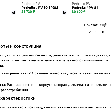
Pedrollo PV
Pedrollo PV
Pedrollo
PV 90 EPDM
Pedrollo
PV 81
51 720 ₽
30 600 ₽
Показать ещё
...
1
2
3
8
оты и конструкция
 функционируют на основе создания вихревого потока жидкости, 
нология позволяет жидкости двигаться через насос с минимальным 
иц:
о вихревого типа:
Оснащено лопастями, расположенными таким об
ера:
Расширенная часть корпуса, которая улавливает и направляет
ергопотреблении.
 характеристики
 могут похвастаться следующими техническими параметрами, котор