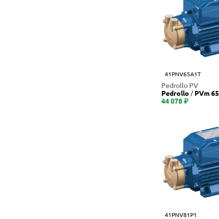
41PNV65A1T
Pedrollo PV
Pedrollo
44 078 ₽
41PNV81P1