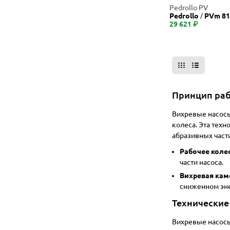
Pedrollo PV
Pedrollo
PVm 81
29 621 ₽
Принцип раб
Вихревые насосы
колеса. Эта тех
абразивных част
Рабочее колес
части насоса.
Вихревая кам
сниженном эн
Технические
Вихревые насосы