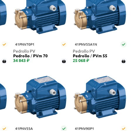
41PNV70P1
41PNV55A1N
Pedrollo PV
Pedrollo PV
Pedrollo
PVm 70
Pedrollo
PVm 55
34 843 ₽
25 068 ₽
41PNV55A
41PNV90P1