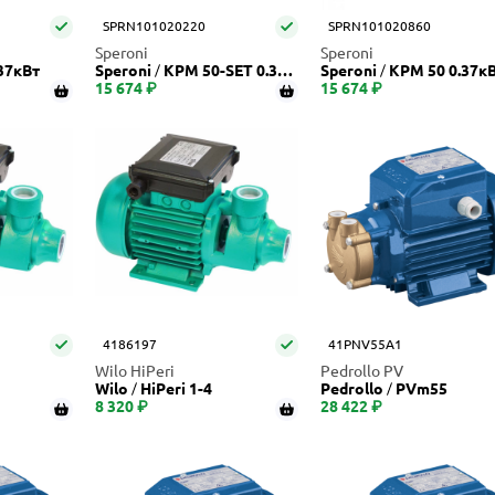
SPRN101020220
SPRN101020860
Speroni
Speroni
37кВт
Speroni
KPM 50-SET 0.37к
Speroni
KPM 50 0.37к
15 674 ₽
Вт
15 674 ₽
4186197
41PNV55A1
Wilo HiPeri
Pedrollo PV
Wilo
HiPeri 1-4
Pedrollo
PVm55
8 320 ₽
28 422 ₽