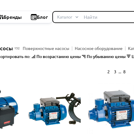
Бренды
Блог
асосы
Поверхностные насосы
Насосное оборудование
Ка
152
ортировать по:
По возрастанию цены
По убыванию цены
Ц
...
1
2
3
8