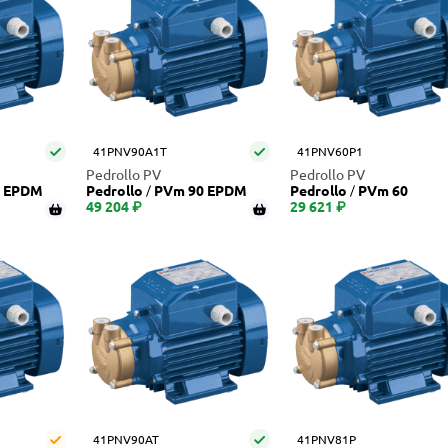
41PNV90A1T
41PNV60P1
Pedrollo PV
Pedrollo PV
PVm 65 EPDM
Pedrollo
PVm 90 EPDM
Pedrollo
PVm 60
49 204 ₽
29 621 ₽
41PNV90AT
41PNV81P