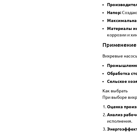
Производител
Напор:
Создают
Максимальная
Материалы ис
коррозии и хи
Применение
Вихревые насосы
Промышленны
Обработка ст
Сельское хозя
Как выбрать
При выборе вихр
Оценка произ
Анализ рабоч
исполнения.
Энергоэффект