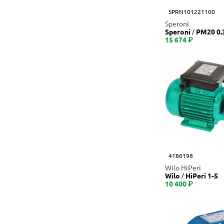
SPRN101221100
Speroni
Speroni
PM20 0.
15 674 ₽
4186198
Wilo HiPeri
Wilo
HiPeri 1-5
10 400 ₽