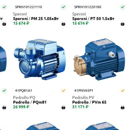
SPRN101221110
SPRN101220180
Speroni
Speroni
Вт
Speroni
PM 25 1.05кВт
Speroni
PT 50 1.5кВт
15 674 ₽
15 674 ₽
41PQ81A1
41PNV65P1
Pedrollo PQ
Pedrollo PV
Pedrollo
PQm81
Pedrollo
PVm 65
26 999 ₽
31 171 ₽