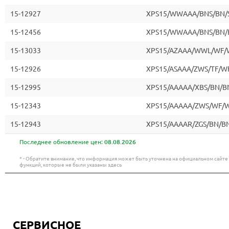
15-12927
XPS15/WWAAA/BNS/BN/
15-12456
XPS15/WWAAA/BNS/BN/
15-13033
XPS15/AZAAA/WWL/WF/
15-12926
XPS15/ASAAA/ZWS/TF/W
15-12995
XPS15/AAAAA/XBS/BN/B
15-12343
XPS15/AAAAA/ZWS/WF/
15-12943
XPS15/AAAAR/ZGS/BN/B
Последнее обновление цен:
08.08.2026
* - Обратите внимание, что информация может быть уточнена на официальном сайт
функций, которые не были указаны здесь
СЕРВИСНОЕ