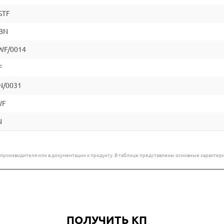
STF
BN
WF/0014
F
N/0031
WF
N
е производителя или в документации к продукту. В таблице представлены основные характ
ПОЛУЧИТЬ КП