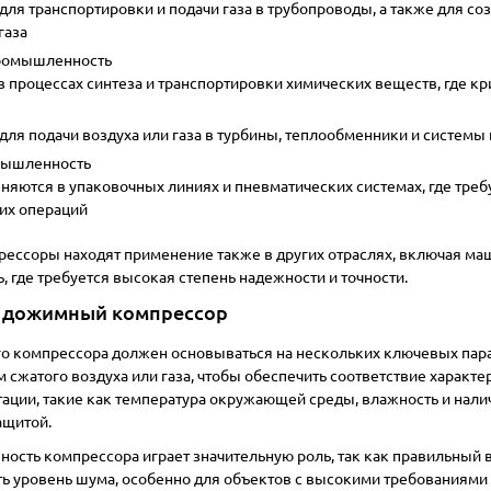
для транспортировки и подачи газа в трубопроводы, а также для со
газа
ромышленность
 процессах синтеза и транспортировки химических веществ, где 
для подачи воздуха или газа в турбины, теплообменники и системы
мышленность
яются в упаковочных линиях и пневматических системах, где тре
их операций
ссоры находят применение также в других отраслях, включая ма
 где требуется высокая степень надежности и точности.
ь дожимный компрессор
 компрессора должен основываться на нескольких ключевых пара
м сжатого воздуха или газа, чтобы обеспечить соответствие харак
тации, такие как температура окружающей среды, влажность и нали
ащитой.
ость компрессора играет значительную роль, так как правильный 
ть уровень шума, особенно для объектов с высокими требованиями