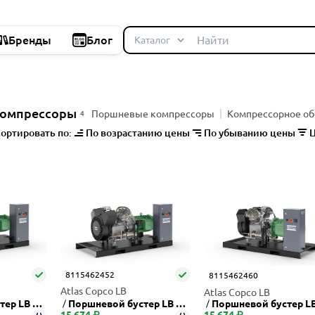
Бренды
Блог
омпрессоры
Поршневые компрессоры
Компрессорное об
4
ортировать по:
По возрастанию цены
По убыванию цены
Ц
8115462452
8115462460
Atlas Copco LB
Atlas Copco LB
тер LB 15
Поршневой бустер LB 7-
Поршневой бустер LB
15 674 ₽
300
15 674 ₽
300+