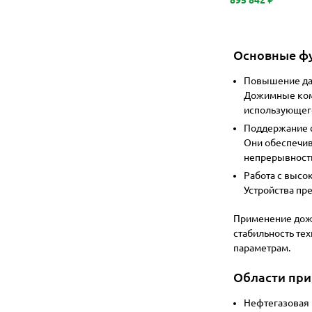
Основные ф
Повышение да
Дожимные комп
использующего
Поддержание с
Они обеспечив
непрерывност
Работа с высо
Устройства пр
Применение дожи
стабильность те
параметрам.
Области пр
Нефтегазовая