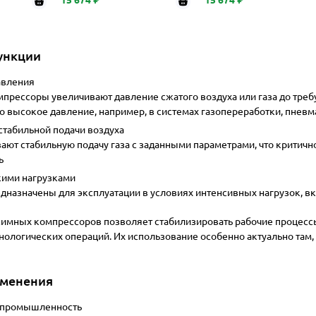
ункции
вления
рессоры увеличивают давление сжатого воздуха или газа до требу
 высокое давление, например, в системах газопереработки, пневм
табильной подачи воздуха
ают стабильную подачу газа с заданными параметрами, что критичн
ь
кими нагрузками
едназначены для эксплуатации в условиях интенсивных нагрузок, в
мных компрессоров позволяет стабилизировать рабочие процессы
хнологических операций. Их использование особенно актуально там
именения
 промышленность