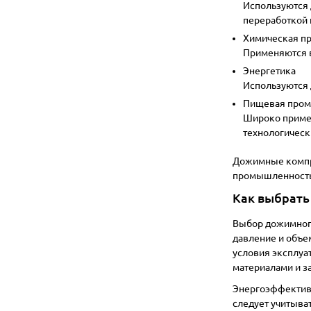
Используются 
переработкой 
Химическая п
Применяются в
Энергетика
Используются 
Пищевая про
Широко примен
технологическ
Дожимные компре
промышленность,
Как выбрат
Выбор дожимного
давление и объе
условия эксплуа
материалами и з
Энергоэффективн
следует учитыва