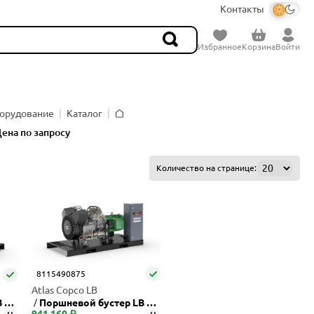
Контакты
Избранное
Корзина
Войти
орудование
Каталог
Главная
ена по запросу
Количество на странице:
8115490875
Atlas Copco LB
 7-
Поршневой бустер LB 20
941 160 ₽
-40 BM