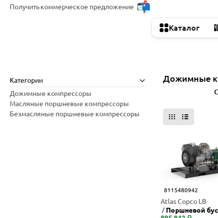
Получить
коммерческое предложение
Каталог
Дожимные к
Категории
Все фильтры
С
Дожимные компрессоры
Масляные поршневые компрессоры
Безмасляные поршневые компрессоры
8115480942
Atlas Copco LB
Поршневой бус
895 842 ₽
-40 BM