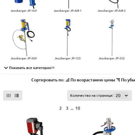
Jessberger JP-164
Jessberger JP-AIR 1
Jessberger JP-AIR 3
Jessberger JP-360
Jessberger JP-125
Jessberger JP-332
Показать все категории
34
Сортировать по:
По возрастанию цены
По уб
Все фильтры
Количество на странице:
...
1
2
3
10