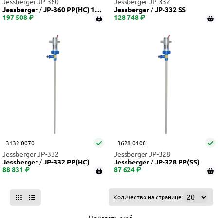
Jessberger JP-360
Jessberger JP-332
Jessberger
JP-360 PP(HC) 120
Jessberger
JP-332 SS
197 508 ₽
0
128 748 ₽
3132 0070
3628 0100
Jessberger JP-332
Jessberger JP-328
Jessberger
JP-332 PP(НС)
Jessberger
JP-328 PP(SS)
88 831 ₽
87 624 ₽
Количество на странице: