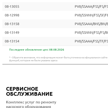
08-13055
PV8/SSAAA/FSS/FS/F
08-12998
PV8/SSNNN/FSS/SF/F
08-13158
PV8/SSAAA/BNS/BN/
08-13149
PV8/SSNNN/FSS/FS/B
08-13154
PV8/SSAAA/FSS/TF/F
Последнее обновление цен:
08.08.2026
* - Обратите внимание, что информация может быть уточнена на официальном сайт
функций, которые не были указаны здесь
СЕРВИСНОЕ
ОБСЛУЖИВАНИЕ
Комплекс услуг по ремонту
насосного оборудования