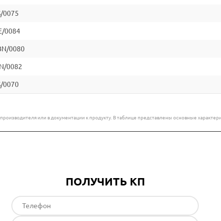
S/0075
E/0084
BN/0080
N/0082
S/0070
е производителя или в документации к продукту. В таблице представлены основные характ
ПОЛУЧИТЬ КП