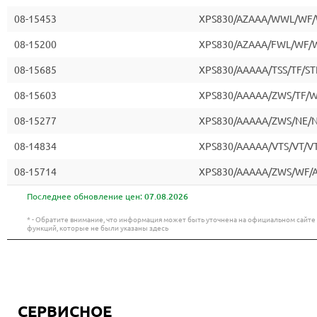
08-15453
XPS830/AZAAA/WWL/WF
08-15200
XPS830/AZAAA/FWL/WF/
08-15685
XPS830/AAAAA/TSS/TF/ST
08-15603
XPS830/AAAAA/ZWS/TF/
08-15277
XPS830/AAAAA/ZWS/NE/
08-14834
XPS830/AAAAA/VTS/VT/V
08-15714
XPS830/AAAAA/ZWS/WF/
Последнее обновление цен:
07.08.2026
* - Обратите внимание, что информация может быть уточнена на официальном сайт
функций, которые не были указаны здесь
СЕРВИСНОЕ