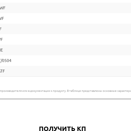
/WF
WF
F
WF
NE
T/0504
ATF
е производителя или в документации к продукту. В таблице представлены основные характ
ПОЛУЧИТЬ КП