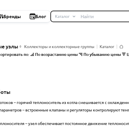
Бренды
Блог
ые узлы
Коллекторы и коллекторные группы
Каталог
0
Глав
ортировать по:
По возрастанию цены
По убыванию цены
Ц
боты
отоков
– горячий теплоноситель из котла смешивается с охлажден
параметров
– встроенные клапаны и регуляторы контролируют темп
еплоносителя
– узел обеспечивает постоянное движение теплоноси