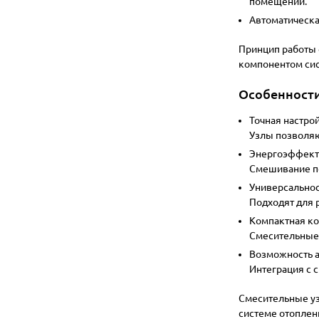
помещений.
Автоматическа
Принцип работы 
компонентом сис
Особенност
Точная настро
Узлы позволяю
Энергоэффект
Смешивание по
Универсально
Подходят для 
Компактная к
Смесительные 
Возможность 
Интеграция с 
Смесительные уз
системе отоплен