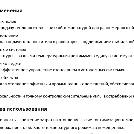
именения
ых полов
подачу теплоносителя с низкой температурой для равномерного об
топление
для подачи теплоносителя в радиаторы с поддержанием стабильно
ные системы
нтуры с разными температурными режимами в единую систему от
и коттеджи
эффективное управление отоплением в автономных системах.
 объекты
 для отопления офисных и промышленных помещений, обеспечивая
рсальности и точному контролю смесительные узлы востребованы ка
ва использования
ивность
– снижение затрат на отопление за счет оптимизации темп
держание стабильного температурного режима в помещениях.