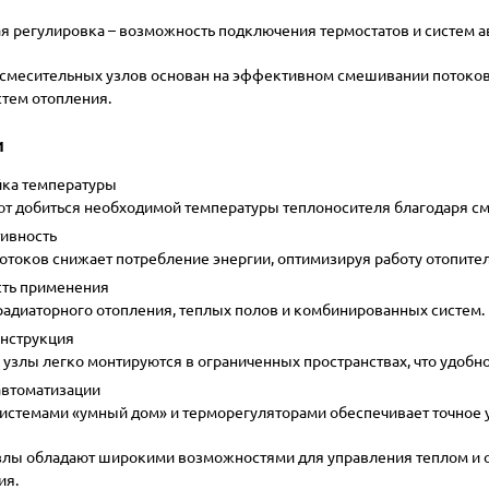
я регулировка
– возможность подключения термостатов и систем а
смесительных узлов основан на эффективном смешивании потоков 
тем отопления.
и
йка температуры
т добиться необходимой температуры теплоносителя благодаря с
ивность
токов снижает потребление энергии, оптимизируя работу отопите
сть применения
радиаторного отопления, теплых полов и комбинированных систем.
онструкция
узлы легко монтируются в ограниченных пространствах, что удоб
автоматизации
системами «умный дом» и терморегуляторами обеспечивает точное 
лы обладают широкими возможностями для управления теплом и о
ия.